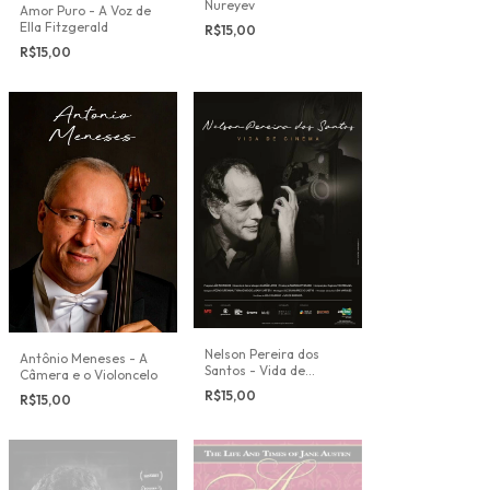
Nureyev
Amor Puro - A Voz de
Ella Fitzgerald
R$15,00
R$15,00
Nelson Pereira dos
Antônio Meneses - A
Santos - Vida de
Câmera e o Violoncelo
Cinema
R$15,00
R$15,00