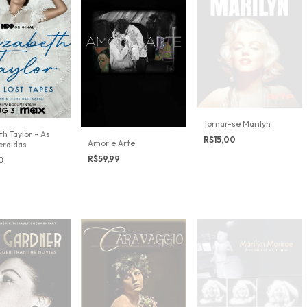
Tornar-se Marilyn
th Taylor - As
R$15,00
Amor e Arte
erdidas
R$59,99
00