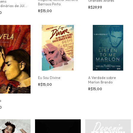
Grandes Atores
gens
Barroso Pinto
dinárias de Júlio
R$29,99
R$15,00
00
Eu Sou Divine
A Verdade sobre
Marlon Brando
R$15,00
R$15,00
a
00