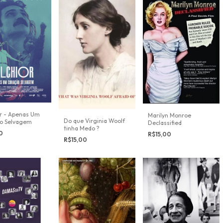
or - Apenas Um
Marilyn Monroe
Do que Virginia Woolf
o Selvagem
Declassified
tinha Medo ?
00
R$15,00
R$15,00