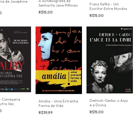
A Autobiografia da
ria de Josephine
Franz Kafka - Um
Senhorita Jane Pittman
Escritor Entre Mundos
R$15,00
00
R$15,00
- Começaria
Dietrich-Garbo, o Anjo
Amália - Uma Estranha
utra Vez
e a Divina
Forma de Vida
00
R$15,00
R$39,99