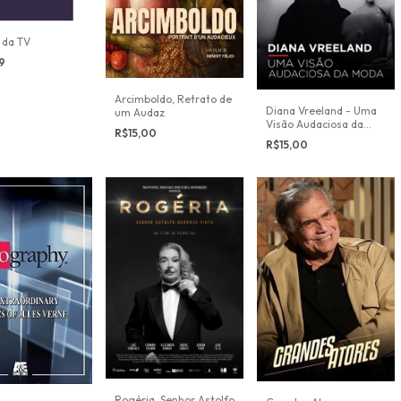
da TV
99
Arcimboldo, Retrato de
Diana Vreeland - Uma
um Audaz
Visão Audaciosa da
R$15,00
Moda
R$15,00
Rogéria, Senhor Astolfo