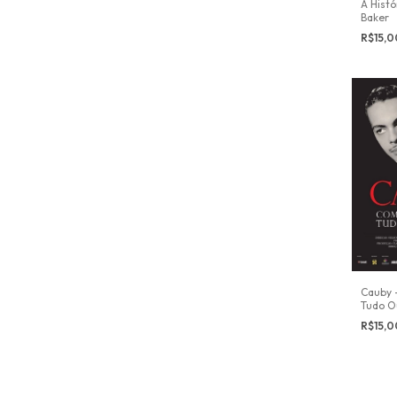
A Histó
Baker
R$15,
Cauby 
Tudo O
R$15,