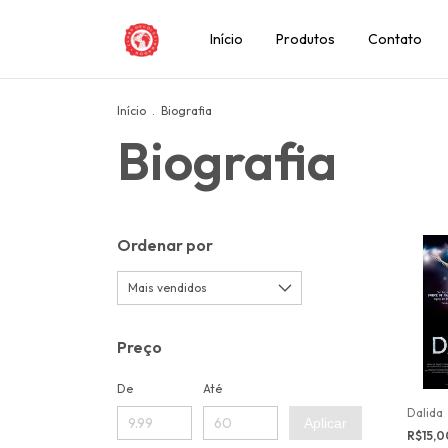
Início
Produtos
Contato
Início
.
Biografia
Biografia
Ordenar por
Preço
De
Até
Dalida
Aplicar
R$15,