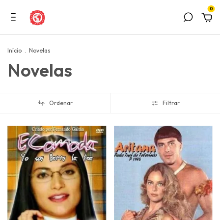
0
Início
.
Novelas
Novelas
Ordenar
Filtrar