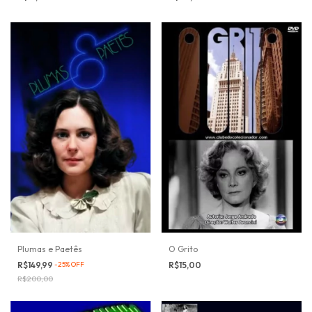
O Grito
Plumas e Paetês
R$15,00
R$149,99
-
25
%
OFF
R$200,00