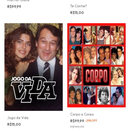
Te Contei?
R$99,99
R$15,00
Corpo a Corpo
Jogo da Vida
R$99,99
-
29
%
OFF
R$15,00
R$140,00