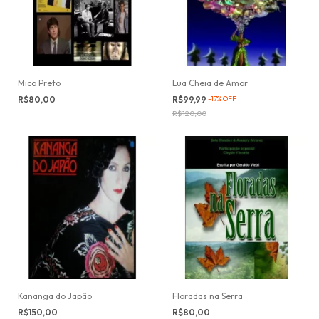
Mico Preto
Lua Cheia de Amor
R$80,00
R$99,99
-
17
%
OFF
R$120,00
Kananga do Japão
Floradas na Serra
R$150,00
R$80,00