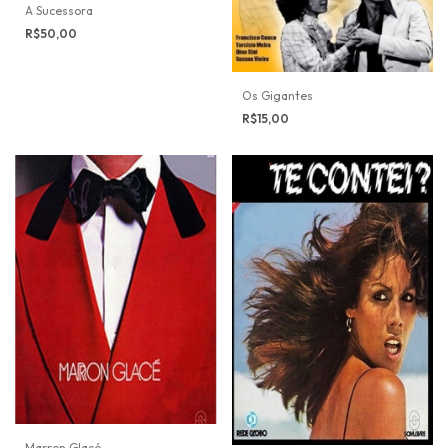
A Sucessora
R$50,00
Os Gigantes
R$15,00
Marron Glacé