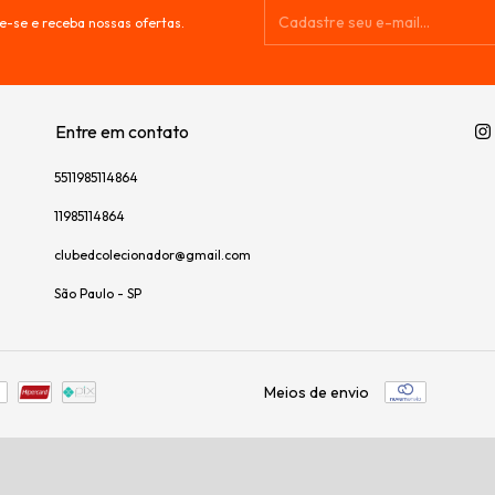
e-se e receba nossas ofertas.
Entre em contato
5511985114864
11985114864
clubedcolecionador@gmail.com
São Paulo - SP
Meios de envio