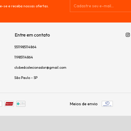
e-se e receba nossas ofertas.
Entre em contato
5511985114864
11985114864
clubedcolecionador@gmail.com
São Paulo - SP
Meios de envio