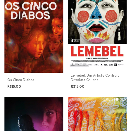
Lemebel, Um Artista Contra a
Os Cinco Diabos
Ditadura Chilena
R$15,00
R$15,00