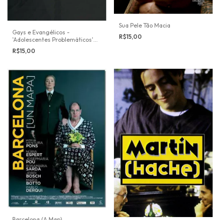
Sua Pele Tão Macia
Gays e Evangélicos -
R$15,00
'Adolescentes Problemáticos'
em Acampamentos de Reforma
R$15,00
Cristã
Barcelona (A Map)