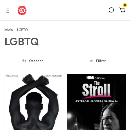
0
Início
.
LGBTQ
LGBTQ
Ordenar
Filtrar