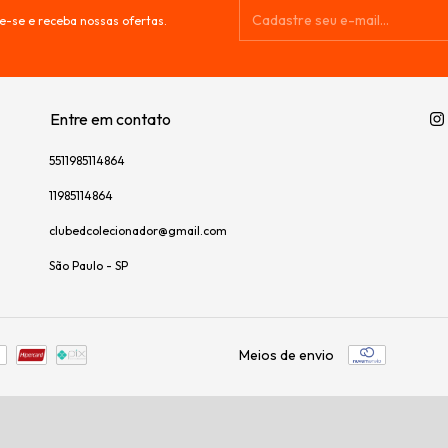
e-se e receba nossas ofertas.
Entre em contato
5511985114864
11985114864
clubedcolecionador@gmail.com
São Paulo - SP
Meios de envio