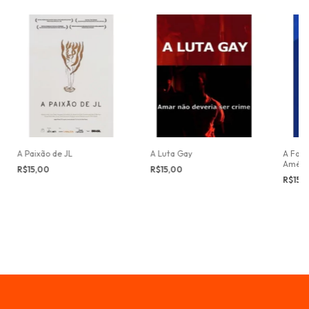
A Paixão de JL
A Luta Gay
A Famí
Améri
R$15,00
R$15,00
R$15,