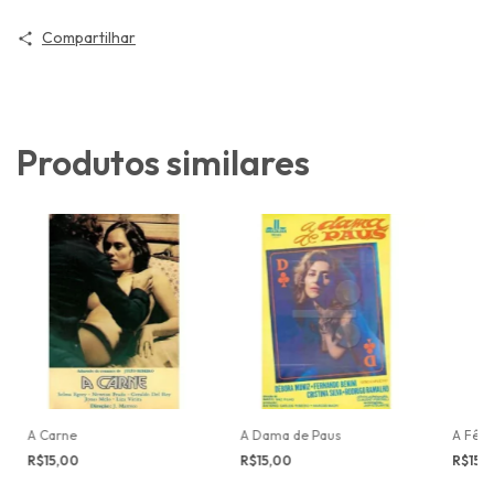
Compartilhar
Produtos similares
A Carne
A Dama de Paus
A Fêm
R$15,00
R$15,00
R$15,