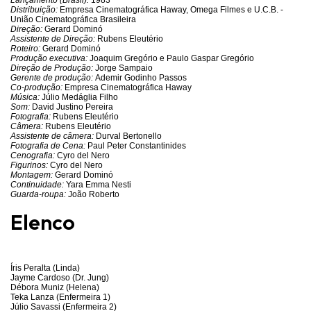
Lançamento (Brasil):
1983
Distribuição:
Empresa Cinematográfica Haway, Omega Filmes e U.C.B. -
União Cinematográfica Brasileira
Direção:
Gerard Dominó
Assistente de Direção:
Rubens Eleutério
Roteiro:
Gerard Dominó
Produção executiva:
Joaquim Gregório e Paulo Gaspar Gregório
Direção de Produção:
Jorge Sampaio
Gerente de produção:
Ademir Godinho Passos
Co-produção:
Empresa Cinematográfica Haway
Música:
Júlio Medáglia Filho
Som:
David Justino Pereira
Fotografia:
Rubens Eleutério
Câmera:
Rubens Eleutério
Assistente de câmera:
Durval Bertonello
Fotografia de Cena:
Paul Peter Constantinides
Cenografia:
Cyro del Nero
Figurinos:
Cyro del Nero
Montagem:
Gerard Dominó
Continuidade:
Yara Emma Nesti
Guarda-roupa:
João Roberto
Elenco
Íris Peralta (Linda)
Jayme Cardoso (Dr. Jung)
Débora Muniz (Helena)
Teka Lanza (Enfermeira 1)
Júlio Savassi (Enfermeira 2)