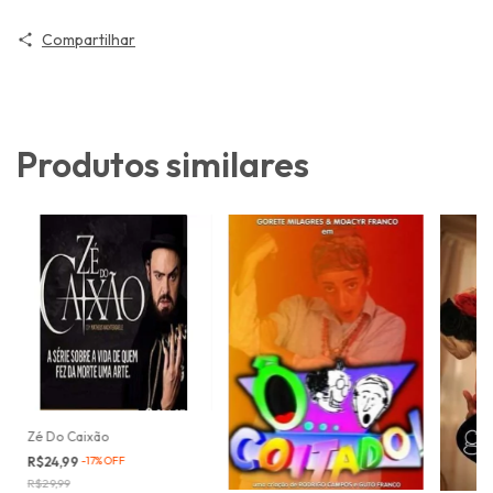
Compartilhar
Produtos similares
Zé Do Caixão
R$24,99
-
17
%
OFF
R$29,99