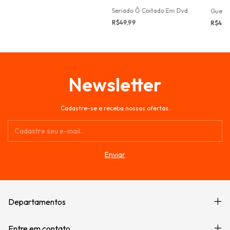
Seriado Ô Coitado Em Dvd
Guera 
R$49,99
R$49,
Newsletter
Cadastre-se e receba nossas ofertas.
Departamentos
Entre em contato