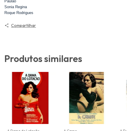
Paulão
Sonia Regina
Roque Rodrigues
Compartilhar
Produtos similares
A Dama do Lotação
A Carne
A Dam