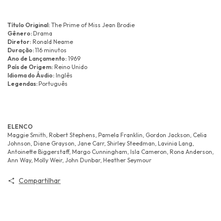
Título Original:
The Prime of Miss Jean Brodie
Gênero:
Drama
Diretor:
Ronald Neame
Duração:
116 minutos
Ano de Lançamento:
1969
País de Origem:
Reino Unido
Idioma do Áudio:
Inglês
Legendas:
Português
ELENCO
Maggie Smith, Robert Stephens, Pamela Franklin, Gordon Jackson, Celia
Johnson, Diane Grayson, Jane Carr, Shirley Steedman, Lavinia Lang,
Antoinette Biggerstaff, Margo Cunningham, Isla Cameron, Rona Anderson,
Ann Way, Molly Weir, John Dunbar, Heather Seymour
Compartilhar