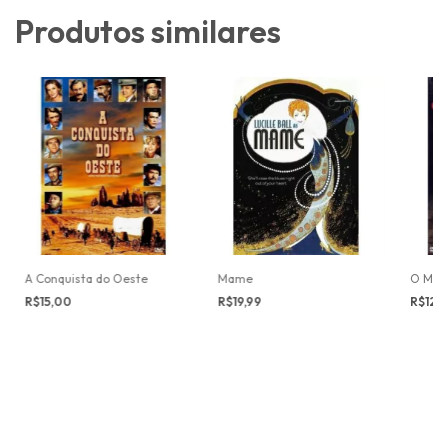
Produtos similares
A Conquista do Oeste
Mame
O Mila
R$15,00
R$19,99
R$12,