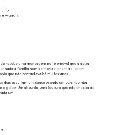
malho
re Avancini
rida recebe uma mensagem no telemóvel que a deixa
zer nada à família nem ao marido, encontra-se em
nio que não contactava há muitos anos.
 os dois assaltam um Banco usando um colar-bomba
 o golpe. Um absurdo, uma loucura que não encaixa de
 cada um.
ta