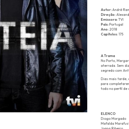
Autor:
André Ra
Direção:
Alexand
Emissora:
TVI
País:
Portugal
Ano:
2018
Capítulos:
175
A Trama
No Porto, Marga
aterrada. Sem di
segredo com Antó
Dias mais tarde,
para completarem
todo no perfil de
ELENCO
Diogo Morgado
Mafalda Marafus
Joana Ribeiro