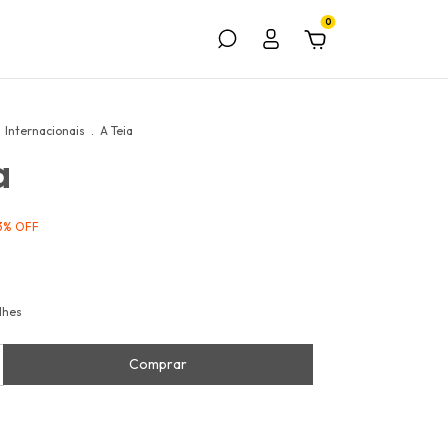
0
Internacionais
.
A Teia
a
3
%
OFF
lhes