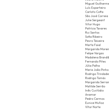
Miguel Guilherm
Luís Esparteiro
Carloto Cotta
São José Correia
Julie Sergeant
Vitor Hugo
Patrícia Tavares
Rui Santos
Sofia Ribeiro
Pesro Teixeira
Marta Faial
Margarida Morei
Felipe Vargas
Madalena Brand
Fernando Pites
Júlia Palha
Maria João Pinho
Rodrigo Trindade
Rodrigo Tomás
Margarida Serra
Matilde Serrão
Inês Custódio
Anamar
Pedro Carmos
Eunice Muñoz
Vítor Norte