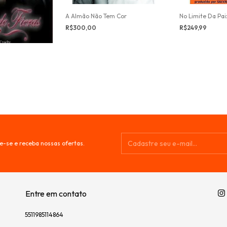
A Almão Não Tem Cor
No Limite Da Pa
R$300,00
R$249,99
e-se e receba nossas ofertas.
Entre em contato
5511985114864