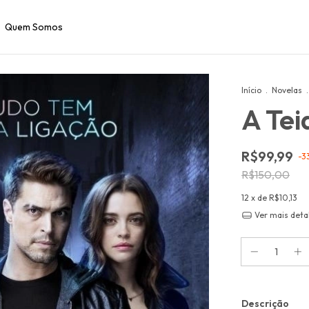
Quem Somos
Início
.
Novelas
.
A Tei
R$99,99
-
3
R$150,00
12
x de
R$10,13
Ver mais deta
Descrição