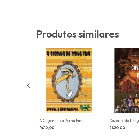
Produtos similares
turas De
A Cegonha da Perna Fina
Caverna do Dra
 - 33 Episódios
R$10,00
R$20,00