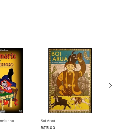
umbinho
Boi Aruá
Cavalo de Fogo
R$15,00
R$20,00