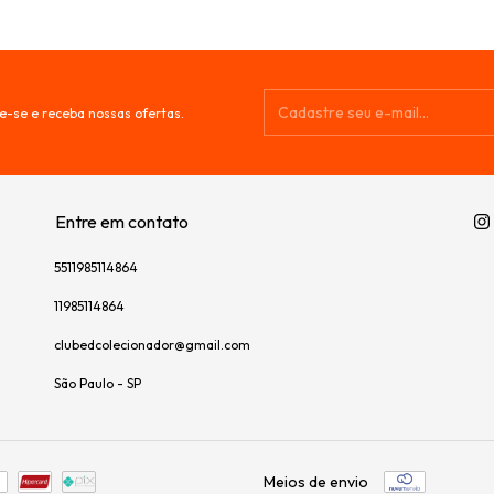
e-se e receba nossas ofertas.
Entre em contato
5511985114864
11985114864
clubedcolecionador@gmail.com
São Paulo - SP
Meios de envio