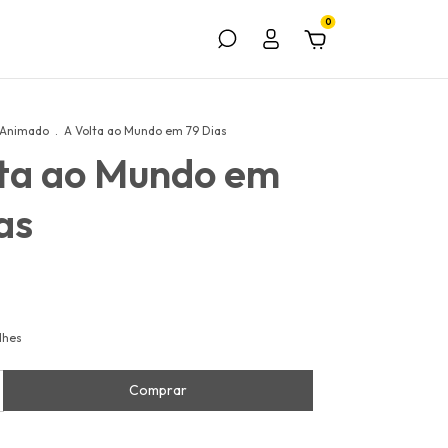
0
 Animado
.
A Volta ao Mundo em 79 Dias
lta ao Mundo em
as
lhes