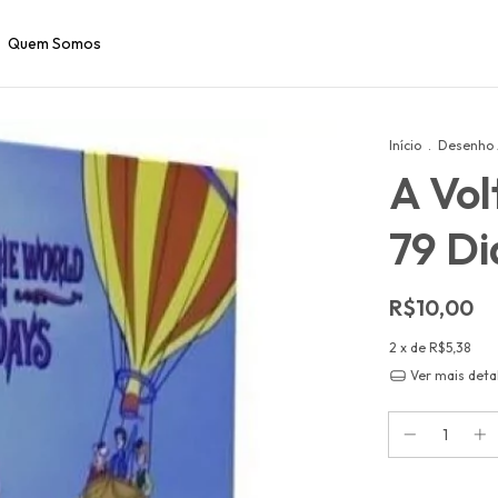
Quem Somos
Início
.
Desenho
A Vo
79 Di
R$10,00
2
x de
R$5,38
Ver mais deta