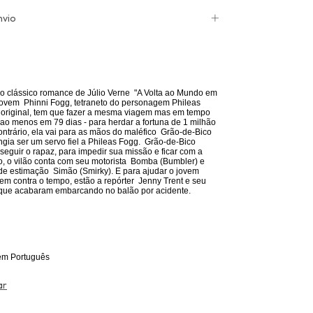
nvio
o clássico romance de Júlio Verne "A Volta ao Mundo em
jovem Phinni Fogg, tetraneto do personagem Phileas
original, tem que fazer a mesma viagem mas em tempo
, ao menos em 79 dias - para herdar a fortuna de 1 milhão
ontrário, ela vai para as mãos do maléfico Grão-de-Bico
ngia ser um servo fiel a Phileas Fogg. Grão-de-Bico
seguir o rapaz, para impedir sua missão e ficar com a
o, o vilão conta com seu motorista Bomba (Bumbler) e
e estimação Simão (Smirky). E para ajudar o jovem
em contra o tempo, estão a repórter Jenny Trent e seu
 que acabaram embarcando no balão por acidente.
em Português
ar