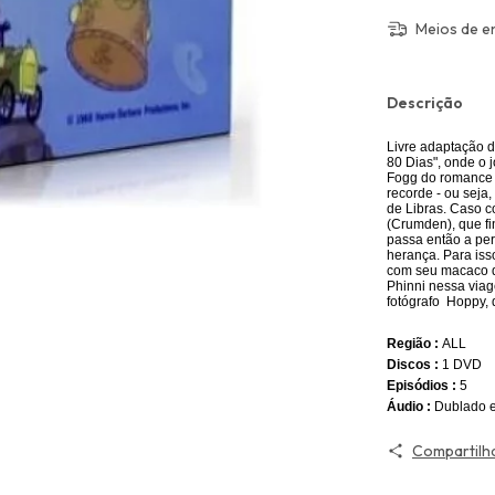
Meios de e
Descrição
Livre adaptação d
80 Dias", onde o 
Fogg do romance 
recorde - ou seja
de Libras. Caso c
(Crumden), que fi
passa então a per
herança. Para iss
com seu macaco d
Phinni nessa viag
fotógrafo Hoppy,
Região :
ALL
Discos :
1 DVD
Episódios :
5
Áudio :
Dublado 
Compartilh