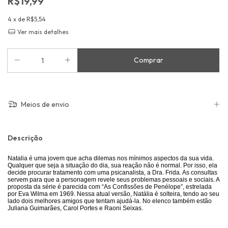
R$19,99
4
x de
R$5,54
Ver mais detalhes
Meios de envio
Descrição
Natalia é uma jovem que acha dilemas nos mínimos aspectos da sua vida.
Qualquer que seja a situação do dia, sua reação não é normal. Por isso, ela
decide procurar tratamento com uma psicanalista, a Dra. Frida. As consultas
servem para que a personagem revele seus problemas pessoais e sociais. A
proposta da série é parecida com “As Confissões de Penélope”, estrelada
por Eva Wilma em 1969. Nessa atual versão, Natália é solteira, tendo ao seu
lado dois melhores amigos que tentam ajudá-la. No elenco também estão
Juliana Guimarães, Carol Portes e Raoni Seixas.