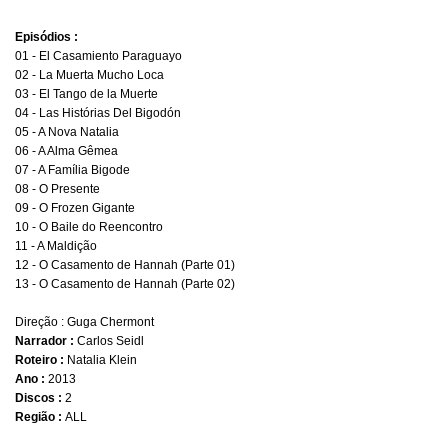
Episódios :
01 - El Casamiento Paraguayo
02 - La Muerta Mucho Loca
03 - El Tango de la Muerte
04 - Las Histórias Del Bigodón
05 - A Nova Natalia
06 - A Alma Gêmea
07 - A Família Bigode
08 - O Presente
09 - O Frozen Gigante
10 - O Baile do Reencontro
11 - A Maldição
12 - O Casamento de Hannah (Parte 01)
13 - O Casamento de Hannah (Parte 02)
Direção : Guga Chermont
Narrador :
Carlos Seidl
Roteiro :
Natalia Klein
Ano :
2013
Discos :
2
Região :
ALL