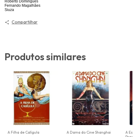
Roberto Domingues
Fernando Magalhães
Siuza
Compartilhar
Produtos similares
A Filha de Calígula
A Dama do Cine Shanghai
A Estr
Prazer