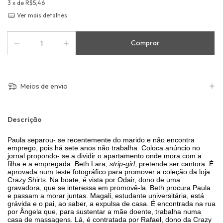
3
x de
R$5,46
Ver mais detalhes
Meios de envio
Descrição
Paula separou- se recentemente do marido e não encontra
emprego, pois há sete anos não trabalha. Coloca anúncio no
jornal propondo- se a dividir o apartamento onde mora com a
filha e a empregada. Beth Lara,
strip-girl
, pretende ser cantora. É
aprovada num teste fotográfico para promover a coleção da loja
Crazy Shirts. Na boate, é vista por Odair, dono de uma
gravadora, que se interessa em promovê-la. Beth procura Paula
e passam a morar juntas. Magali, estudante universitária, está
grávida e o pai, ao saber, a expulsa de casa. É encontrada na rua
por Ângela que, para sustentar a mãe doente, trabalha numa
casa de massagens. Lá, é contratada por Rafael, dono da Crazy