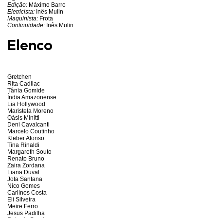
Edição:
Máximo Barro
Eletricista:
Inês Mulin
Maquinista:
Frota
Continuidade:
Inês Mulin
Elenco
Gretchen
Rita Cadilac
Tânia Gomide
Índia Amazonense
Lia Hollywood
Maristela Moreno
Oásis Minitti
Deni Cavalcanti
Marcelo Coutinho
Kleber Afonso
Tina Rinaldi
Margareth Souto
Renato Bruno
Zaira Zordana
Liana Duval
Jota Santana
Nico Gomes
Carlinos Costa
Eli Silveira
Meire Ferro
Jesus Padilha