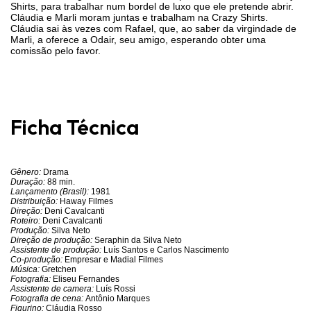
Shirts, para trabalhar num bordel de luxo que ele pretende abrir.
Cláudia e Marli moram juntas e trabalham na Crazy Shirts.
Cláudia sai às vezes com Rafael, que, ao saber da virgindade de
Marli, a oferece a Odair, seu amigo, esperando obter uma
comissão pelo favor.
Ficha Técnica
Gênero:
Drama
Duração:
88 min.
Lançamento (Brasil):
1981
Distribuição:
Haway Filmes
Direção:
Deni Cavalcanti
Roteiro:
Deni Cavalcanti
Produção:
Silva Neto
Direção de produção:
Seraphin da Silva Neto
Assistente de produção:
Luís Santos e Carlos Nascimento
Co-produção:
Empresar e Madial Filmes
Música:
Gretchen
Fotografia:
Eliseu Fernandes
Assistente de camera:
Luís Rossi
Fotografia de cena:
Antônio Marques
Figurino:
Cláudia Rosso