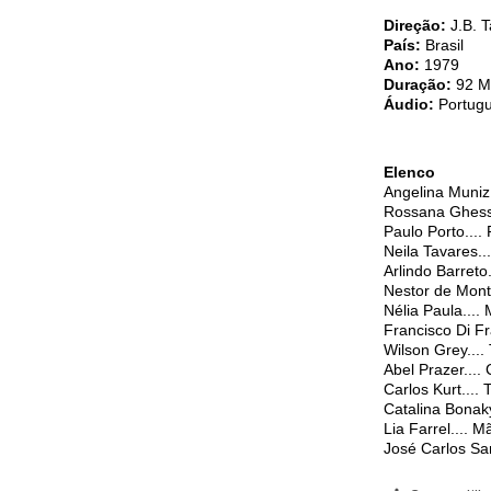
Direção:
J.B. 
País:
Brasil
Ano:
1979
Duração:
92 M
Áudio:
Portug
Elenco
Angelina Muniz.
Rossana Ghessa
Paulo Porto...
Neila Tavares.
Arlindo Barreto.
Nestor de Mont
Nélia Paula...
Francisco Di Fr
Wilson Grey....
Abel Prazer.... 
Carlos Kurt....
Catalina Bonak
Lia Farrel.... 
José Carlos Sa