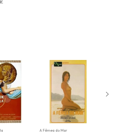
ar
la
A Fêmea do Mar
A Dama do Lota