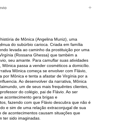
nvio
 história de Mônica (Angelina Muniz), uma
gênua do subúrbio carioca. Criada em família
sendo levada ao caminho da prostituição por uma
, Virgínia (Rossana Ghessa) que também a
ávio, seu amante. Para camuflar suas atividades
, Mônica passa a vender cosméticos a domicílio.
rrativa Mônica começa se envolver com Flávio,
 por Mônica e tenta a afastar de Virgínia por a
nfluencia. Ao desenvolver da narrativa, Mônica
aimundo, um de seus mais frequêntes clientes,
professor do colégio, pai de Flávio. Ao ser
se acontecimento gera brigas e
os, fazendo com que Flávio descubra que não é
ndo e sim de uma relação extraconjugal de sua
e de acontecimentos causam situações que
m ter sido imaginadas.