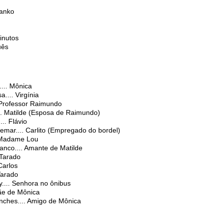
Tanko
inutos
uês
... Mônica
.... Virgínia
. Professor Raimundo
... Matilde (Esposa de Raimundo)
... Flávio
emar.... Carlito (Empregado do bordel)
. Madame Lou
anco.... Amante de Matilde
 Tarado
Carlos
 Tarado
y.... Senhora no ônibus
Mãe de Mônica
nches.... Amigo de Mônica