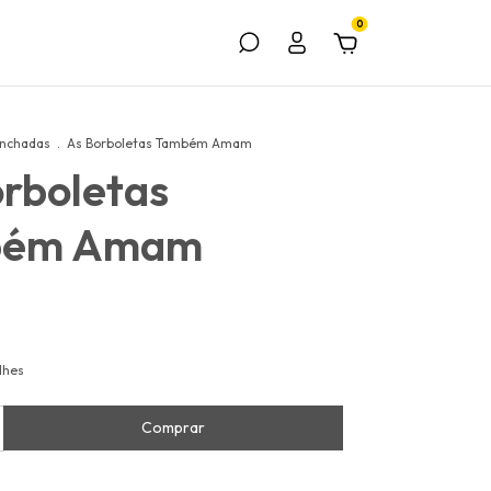
0
nchadas
.
As Borboletas Também Amam
rboletas
bém Amam
lhes