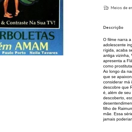
Meios de e
Descrição
O filme narra a
adolescente in
rígida, acaba 
antiga vizinha
apresenta a Fl
como prostituta
Ao longo da na
que se apaixona
considerar má i
descobre que R
é, além de seu 
descoberto, es
desentendiment
filho de Raimu
mãe. Essa séri
jamais poderia