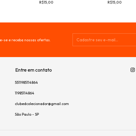
R$15,00
R$15,00
e-se e receba nossas ofertas.
Entre em contato
5511985114864
11985114864
clubedcolecionador@gmail.com
São Paulo - SP