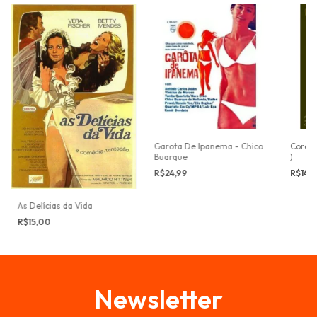
Garota De Ipanema - Chico
Cordão
Buarque
)
R$24,99
R$14,
As Delícias da Vida
R$15,00
Newsletter