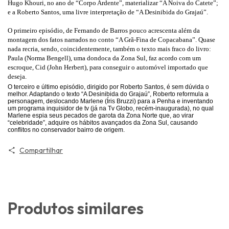
Hugo Khouri, no ano de “Corpo Ardente”, materializar “A Noiva do Catete”;
e a Roberto Santos, uma livre interpretação de “A Desinibida do Grajaú”.
O primeiro episódio, de Fernando de Barros pouco acrescenta além da
montagem dos fatos narrados no conto “A Grã-Fina de Copacabana”. Quase
nada recria, sendo, coincidentemente, também o texto mais fraco do livro:
Paula (Norma Bengell), uma dondoca da Zona Sul, faz acordo com um
escroque, Cid (John Herbert), para conseguir o automóvel importado que
deseja.
O terceiro e último episódio, dirigido por Roberto Santos, é sem dúvida o
melhor. Adaptando o texto “A Desinibida do Grajaú”, Roberto reformula a
personagem, deslocando Marlene (Íris Bruzzi) para a Penha e inventando
um programa inquisidor de tv (já na Tv Globo, recém-inaugurada), no qual
Marlene espia seus pecados de garota da Zona Norte que, ao virar
“celebridade”, adquire os hábitos avançados da Zona Sul, causando
conflitos no conservador bairro de origem.
Compartilhar
Produtos similares