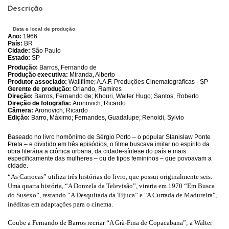
Descrição
Data e local de produção
Ano:
1966
País:
BR
Cidade:
São Paulo
Estado:
SP
Produção:
Barros, Fernando de
Produção executiva:
Miranda, Alberto
Produtor associado:
Wallfilme; A.A.F. Produções Cinematográficas - SP
Gerente de produção:
Orlando, Ramires
Direção:
Barros, Fernando de; Khouri, Walter Hugo; Santos, Roberto
Direção de fotografia:
Aronovich, Ricardo
Câmera:
Aronovich, Ricardo
Edição:
Barro, Máximo; Fernandes, Guadalupe; Renoldi, Sylvio
Baseado no livro homônimo de Sérgio Porto – o popular Stanislaw Ponte
Preta – e dividido em três episódios, o filme buscava imitar no espírito da
obra literária a crônica urbana, da cidade-síntese do país e mais
especificamente das mulheres – ou de tipos femininos – que povoavam a
cidade.
“As Cariocas” utiliza três histórias do livro, que possui originalmente seis.
Uma quarta história, “A Donzela da Televisão”, viraria em 1970 “Em Busca
do Susexo”, restando “A Desquitada da Tijuca” e "A Currada de Madureira",
inéditas em adaptações para o cinema.
Coube a Fernando de Barros recriar “A Grã-Fina de Copacabana”; a Walter