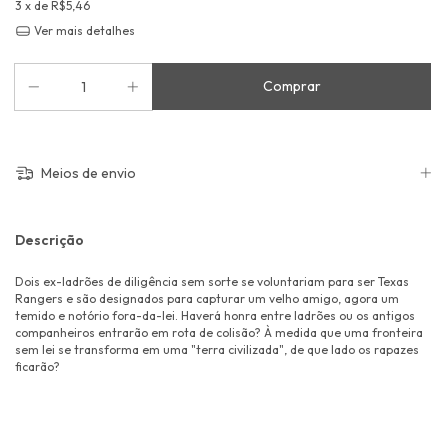
3
x de
R$5,46
Ver mais detalhes
Meios de envio
Descrição
Dois ex-ladrões de diligência sem sorte se voluntariam para ser Texas
Rangers e são designados para capturar um velho amigo, agora um
temido e notório fora-da-lei. Haverá honra entre ladrões ou os antigos
companheiros entrarão em rota de colisão? À medida que uma fronteira
sem lei se transforma em uma "terra civilizada", de que lado os rapazes
ficarão?