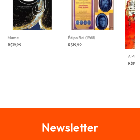
Mame
Édipo Rei (1968)
R$19,99
R$19,99
A Prin
R$19,
Newsletter