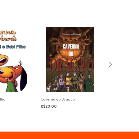
ilho
Caverna do Dragão
A Volta ao Mund
R$20,00
R$10,00