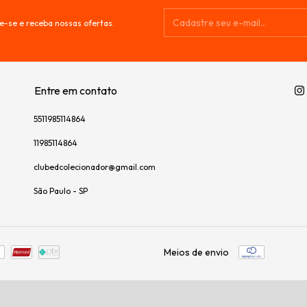
e-se e receba nossas ofertas.
Entre em contato
5511985114864
11985114864
clubedcolecionador@gmail.com
São Paulo - SP
Meios de envio