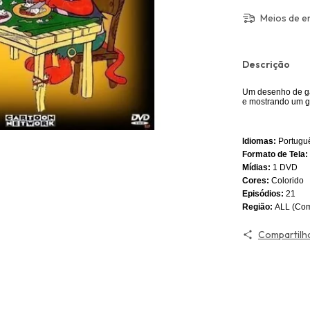
Meios de e
Descrição
Um desenho de ga
e mostrando um ga
Idiomas:
Portugu
Formato de Tela:
Mídias:
1 DVD
Cores:
Colorido
Episódios:
21
Região:
ALL (Com
Compartilh