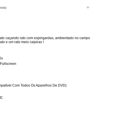
nvio
to caçando rato com espingardas, ambientado no campo
to e um rato meio caipiras !
ês
Fullscreen
patível Com Todos Os Aparelhos De DVD)
ar