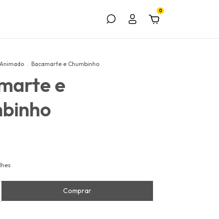
0
 Animado
.
Bacamarte e Chumbinho
marte e
binho
lhes