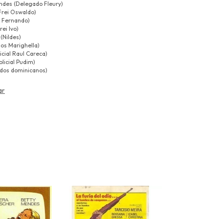
ndes (Delegado Fleury)
Frei Oswaldo)
i Fernando)
ei Ivo)
(Nildes)
los Marighella)
icial Raul Careca)
licial Pudim)
 dos dominicanos)
ar