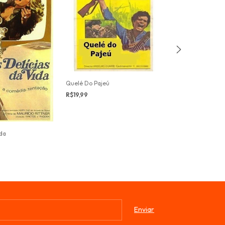
Quelé Do Pajeú
Chuvas De Verã
R$19,99
R$15,00
ida