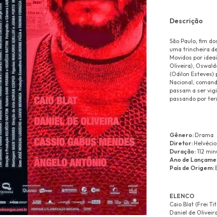
Descrição
São Paulo, fim d
uma trincheira de
Movidos por ideais
Oliveira), Oswald
(Odilon Esteves)
Nacional, comand
passam a ser vigi
passando por terr
Gênero:
Drama
Diretor:
Helvécio
Duração:
112 min
Ano de Lançame
País de Origem:
ELENCO
Caio Blat (Frei Tit
Daniel de Oliveira