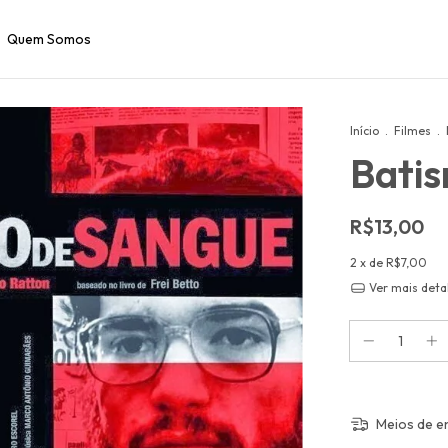
Quem Somos
Início
.
Filmes
.
Bati
R$13,00
2
x de
R$7,00
Ver mais deta
Meios de e