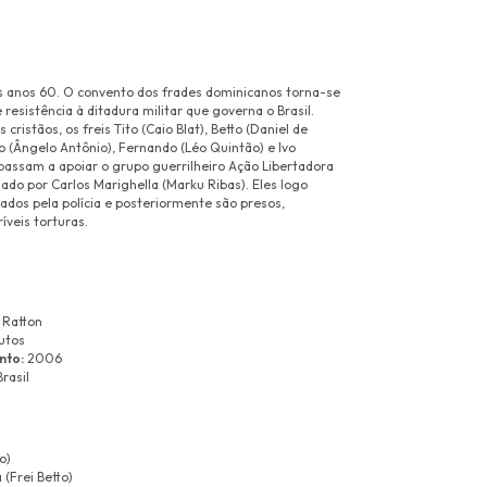
os anos 60. O convento dos frades dominicanos torna-se
 resistência à ditadura militar que governa o Brasil.
 cristãos, os freis Tito (Caio Blat), Betto (Daniel de
o (Ângelo Antônio), Fernando (Léo Quintão) e Ivo
 passam a apoiar o grupo guerrilheiro Ação Libertadora
ado por Carlos Marighella (Marku Ribas). Eles logo
ados pela polícia e posteriormente são presos,
íveis torturas.
 Ratton
utos
nto:
2006
Brasil
o)
 (Frei Betto)