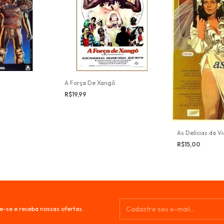
A Força De Xangô
R$19,99
As Delícias da V
R$15,00
e-se e receba nossas ofertas.