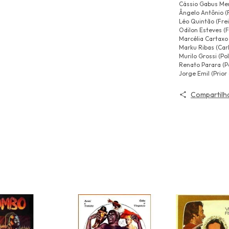
Cássio Gabus Me
Ângelo Antônio (
Léo Quintão (Fre
Odilon Esteves (Fr
Marcélia Cartaxo 
Marku Ribas (Car
Murilo Grossi (Pol
Renato Parara (Po
Jorge Emil (Prior
Compartilh