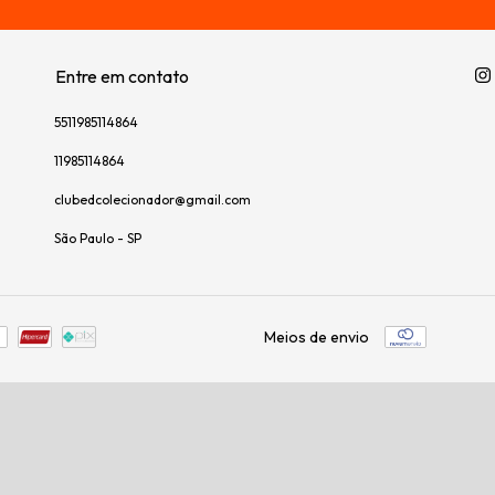
Entre em contato
5511985114864
11985114864
clubedcolecionador@gmail.com
São Paulo - SP
Meios de envio