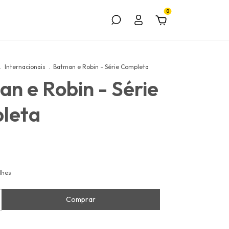
0
.
Internacionais
.
Batman e Robin - Série Completa
n e Robin - Série
leta
lhes