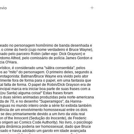
nvio
seado no personagem homônimo de banda desenhada e
ra o crime do herói (cujo nome verdadeiro é Bruce Wayne),
do pelo parceiro Robin (alter-ego: Dick Grayson) e
rdomo Alfred, pelo comissário de polícia James Gordon e
cia O'Hara.
rístico, é considerado uma "sátira consentida", pelos
os ao "mito" do personagem. O primeiro deles, segundo a
o protagonista: Batman/Bruce Wayne era vivido pelo ator
lmente fora de forma para o papel, em uma fantasia que
tal falta de forma. O papel de Robin/Dick Grayson era de
incipal marca era iniciar boa parte de suas frases com a
(ou Santa) alguma coisa!" Estas frases foram
as duas séries animadas produzidas pela norte-americana
ada de 70, e no desenho "Superamigos", da Hanna-
ínguas no mundo inteiro onde a série foi exibida também
tência de um envolvimento homossexual entre os dois
 se deu primariamente devido a um livro da vida real
 of the Innocent (Sedução do Inocente), de Frederic
origem ao Comics Code Authority). No livro, o psicólogo
upla dinâmica poderia ser homossexual, dado que Bruce
sado e havia adotado um garoto em idade avançada