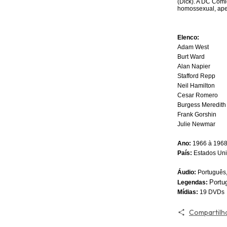
(Dick). A DC Comi
homossexual, apes
Elenco:
Adam West
Burt Ward
Alan Napier
Stafford Repp
Neil Hamilton
Cesar Romero
Burgess Meredith
Frank Gorshin
Julie Newmar
Ano:
1966 à 196
País:
Estados Un
Áudio:
Português,
Portu
Legendas:
Mídias:
19 DVDs
Compartilh