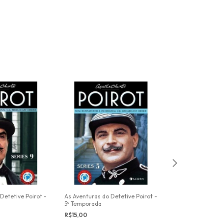
Detetive Poirot -
As Aventuras do Detetive Poirot -
As Aventuras do 
5º Temporada
4º Temporada
R$15,00
R$15,00