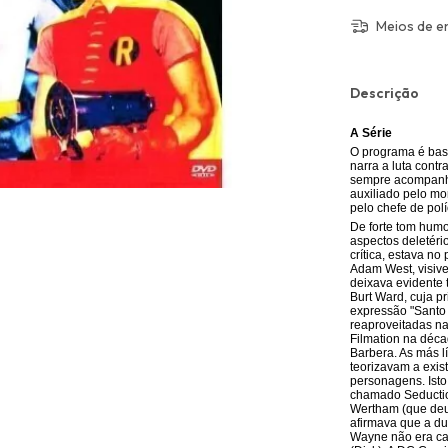
Meios de e
Descrição
A Série
O programa é ba
narra a luta cont
sempre acompanha
auxiliado pelo mo
pelo chefe de polí
De forte tom humo
aspectos deletéri
crítica, estava n
Adam West, visive
deixava evidente 
Burt Ward, cuja pr
expressão "Santo 
reaproveitadas n
Filmation na déc
Barbera. As más l
teorizavam a exis
personagens. Isto
chamado Seduction
Wertham (que deu 
afirmava que a d
Wayne não era ca