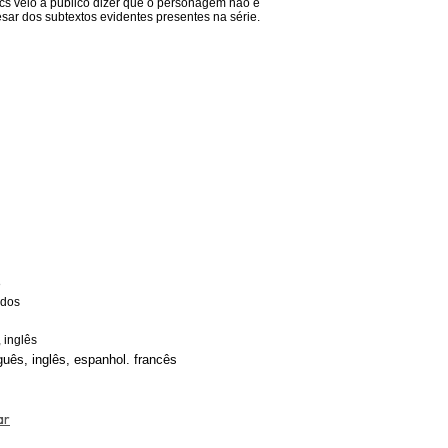
cs veio a público dizer que o personagem não é
ar dos subtextos evidentes presentes na série.
8
idos
 inglês
guês, inglês, espanhol. francês
ar