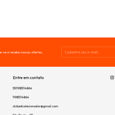
e-se e receba nossas ofertas.
Entre em contato
5511985114864
11985114864
clubedcolecionador@gmail.com