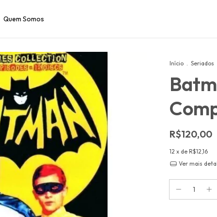
Quem Somos
Início
.
Seriados
Batma
Comp
R$120,00
12
x de
R$12,16
Ver mais deta