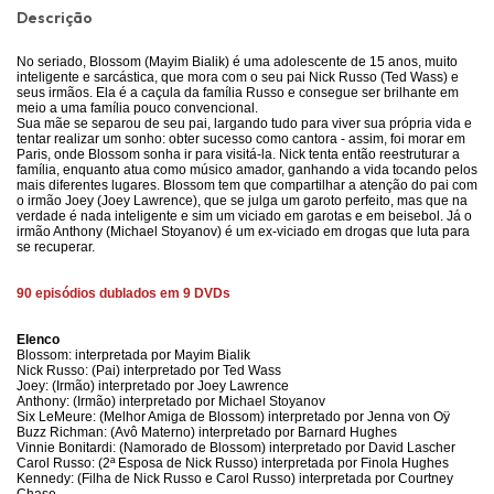
Descrição
No seriado, Blossom (Mayim Bialik) é uma adolescente de 15 anos, muito
inteligente e sarcástica, que mora com o seu pai Nick Russo (Ted Wass) e
seus irmãos. Ela é a caçula da família Russo e consegue ser brilhante em
meio a uma família pouco convencional.
Sua mãe se separou de seu pai, largando tudo para viver sua própria vida e
tentar realizar um sonho: obter sucesso como cantora - assim, foi morar em
Paris, onde Blossom sonha ir para visitá-la. Nick tenta então reestruturar a
família, enquanto atua como músico amador, ganhando a vida tocando pelos
mais diferentes lugares. Blossom tem que compartilhar a atenção do pai com
o irmão Joey (Joey Lawrence), que se julga um garoto perfeito, mas que na
verdade é nada inteligente e sim um viciado em garotas e em beisebol. Já o
irmão Anthony (Michael Stoyanov) é um ex-viciado em drogas que luta para
se recuperar.
90 episódios dublados em 9 DVDs
Elenco
Blossom: interpretada por Mayim Bialik
Nick Russo: (Pai) interpretado por Ted Wass
Joey: (Irmão) interpretado por Joey Lawrence
Anthony: (Irmão) interpretado por Michael Stoyanov
Six LeMeure: (Melhor Amiga de Blossom) interpretado por Jenna von Oÿ
Buzz Richman: (Avô Materno) interpretado por Barnard Hughes
Vinnie Bonitardi: (Namorado de Blossom) interpretado por David Lascher
Carol Russo: (2ª Esposa de Nick Russo) interpretada por Finola Hughes
Kennedy: (Filha de Nick Russo e Carol Russo) interpretada por Courtney
Chase