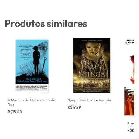
Produtos similares
A Menina do Outro Lado da
Njinga Rainha De Angola
Rua
R$19,99
R$15,00
Amazô
R$15,