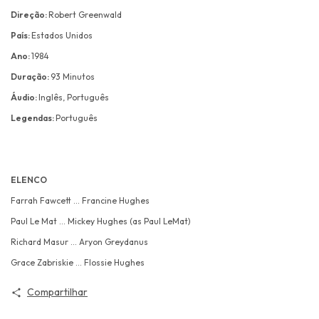
Direção:
Robert Greenwald
País:
Estados Unidos
Ano:
1984
Duração:
93 Minutos
Áudio:
Inglês, Português
Legendas:
Português
ELENCO
Farrah Fawcett … Francine Hughes
Paul Le Mat … Mickey Hughes (as Paul LeMat)
Richard Masur … Aryon Greydanus
Grace Zabriskie … Flossie Hughes
Compartilhar