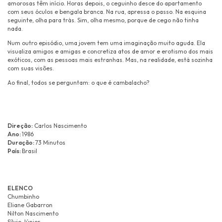
amorosas têm início. Horas depois, o ceguinho desce do apartamento
com seus óculos e bengala branca. Na rua, apressa o passo. Na esquina
seguinte, olha para trás. Sim, olha mesmo, porque de cego não tinha
nada.
Num outro episódio, uma jovem tem uma imaginação muito aguda. Ela
visualiza amigos e amigas e concretiza atos de amor e erotismo dos mais
exóticos, com as pessoas mais estranhas. Mas, na realidade, está sozinha
com suas visões.
Ao final, todos se perguntam: o que é cambalacho?
Direção:
Carlos Nascimento
Ano:
1986
Duração:
73 Minutos
País:
Brasil
ELENCO
Chumbinho
Eliane Gabarron
Nilton Nascimento
Sílvio Júnior