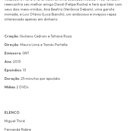
reencontra seu melhor amigo David (Felipe Rocha) e terá que lidar com
seus dois meio-irmãos, Ana Beatriz (Verônica Debom), uma garota
mimada, e Luis Otávio (Luca Bianchi), um ambicioso e invejoso rapaz
interessado apenas em dinheiro.
Criação:
Giuliano Cedroni e Tatiana Roza
Direção:
Mauro Lima e Tomás Portella
Emissora:
GNT
Ano:
2013
Episódios:
13
Duração:
25 minutos por episódio
Mídias:
2 DVDs
ELENCO
Miguel Thiré
Fernanda Nobre