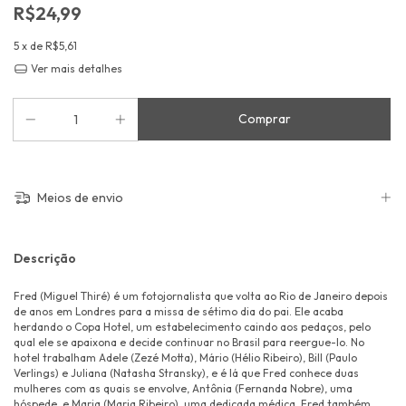
R$24,99
5
x de
R$5,61
Ver mais detalhes
Meios de envio
Descrição
Fred (Miguel Thiré) é um fotojornalista que volta ao Rio de Janeiro depois
de anos em Londres para a missa de sétimo dia do pai. Ele acaba
herdando o Copa Hotel, um estabelecimento caindo aos pedaços, pelo
qual ele se apaixona e decide continuar no Brasil para reergue-lo. No
hotel trabalham Adele (Zezé Motta), Mário (Hélio Ribeiro), Bill (Paulo
Verlings) e Juliana (Natasha Stransky), e é lá que Fred conhece duas
mulheres com as quais se envolve, Antônia (Fernanda Nobre), uma
hóspede, e Maria (Maria Ribeiro), uma dedicada médica. Fred também