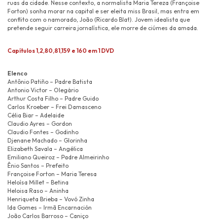
ruas da cidade. Nesse contexto, a normalista Maria Tereza (Françoise
Forton) sonha morar na capital e ser eleita miss Brasil, mas entra em
conflito com o namorado, João (Ricardo Blat). Jovem idealista que
pretende seguir carreira jornalística, ele morre de ciúmes da amada.
Capítulos 1,2,80,81,159 e 160 em 1 DVD
Elenco
Antônio Patiño – Padre Batista
Antonio Victor – Olegário
Arthur Costa Filho – Padre Guido
Carlos Kroeber – Frei Damasceno
Célia Biar – Adelaide
Claudio Ayres – Gordon
Claudio Fontes – Godinho
Djenane Machado – Glorinha
Elizabeth Savala – Angélica
Emiliano Queiroz – Padre Almeirinho
Ênio Santos – Prefeito
Françoise Forton – Maria Teresa
Heloísa Millet – Betina
Heloisa Raso – Aninha
Henriqueta Brieba – Vovó Zinha
Ida Gomes – Irmã Encarnación
João Carlos Barroso – Caniço