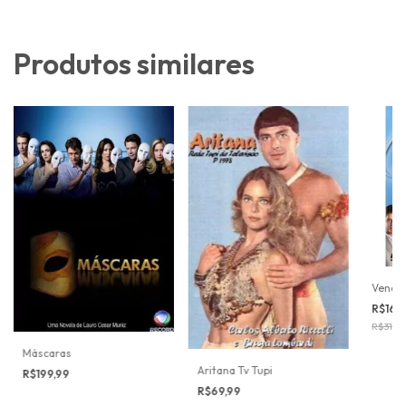
Produtos similares
Vende
R$169
R$319,9
Máscaras
Aritana Tv Tupi
R$199,99
R$69,99