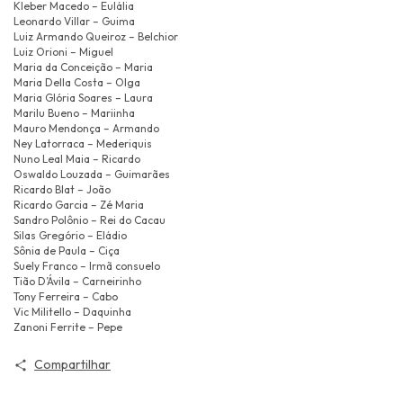
Kleber Macedo – Eulália
Leonardo Villar – Guima
Luiz Armando Queiroz – Belchior
Luiz Orioni – Miguel
Maria da Conceição – Maria
Maria Della Costa – Olga
Maria Glória Soares – Laura
Marilu Bueno – Mariinha
Mauro Mendonça – Armando
Ney Latorraca – Mederiquis
Nuno Leal Maia – Ricardo
Oswaldo Louzada – Guimarães
Ricardo Blat – João
Ricardo Garcia – Zé Maria
Sandro Polônio – Rei do Cacau
Silas Gregório – Eládio
Sônia de Paula – Ciça
Suely Franco – Irmã consuelo
Tião D’Ávila – Carneirinho
Tony Ferreira – Cabo
Vic Militello – Daquinha
Zanoni Ferrite – Pepe
Compartilhar