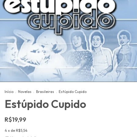
Início
.
Novelas
.
Brasileiras
.
Estúpido Cupido
Estúpido Cupido
R$19,99
4
x de
R$5,54