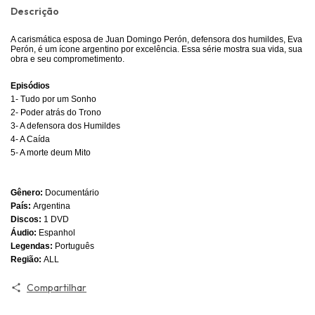
Descrição
A carismática esposa de Juan Domingo Perón, defensora dos humildes, Eva
Perón, é um ícone argentino por excelência. Essa série mostra sua vida, sua
obra e seu comprometimento.
Episódios
1- Tudo por um Sonho
2- Poder atrás do Trono
3- A defensora dos Humildes
4- A Caída
5- A morte deum Mito
Gênero:
Documentário
País:
Argentina
Discos:
1 DVD
Áudio:
Espanhol
Legendas:
Português
Região:
ALL
Compartilhar