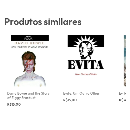
Produtos similares
David Bowie and the Story
Evita, Um Outro Olhar
Evita
of Ziggy Stardust
R$15,00
R$14,
R$15,00