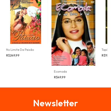
No Limite Da Paixão
Topázi
R$249,99
R$199
Ecomoda
R$49,99
Newsletter