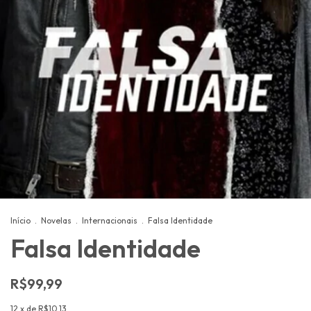
Início
.
Novelas
.
Internacionais
.
Falsa Identidade
Falsa Identidade
R$99,99
12
x de
R$10,13