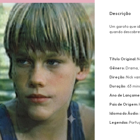
Descrição
Um garoto que id
quando descobre 
Título Original:
N
Gênero:
Drama,
Direção:
Nick va
Duração:
63 min
Ano de Lançame
Pais de Origem:
Idioma do Áudio:
Legendas:
Portu