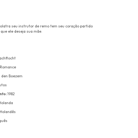
olatra seu instrutor de remo tem seu coração partido
que ele deseja sua mãe.
achttocht
 Romance
n den Boezem
utos
nto:
1982
Holanda
Holandês
guês