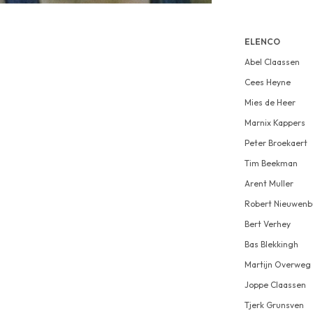
ELENCO
Abel Claassen
Cees Heyne
Mies de Heer
Marnix Kappers
Peter Broekaert
Tim Beekman
Arent Muller
Robert Nieuwenb
Bert Verhey
Bas Blekkingh
Martijn Overweg
Joppe Claassen
Tjerk Grunsven