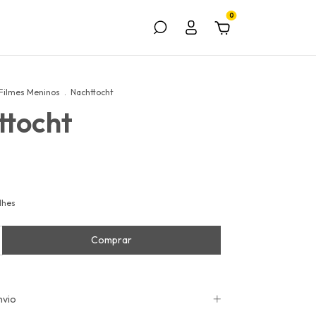
0
Filmes Meninos
.
Nachttocht
ttocht
lhes
nvio