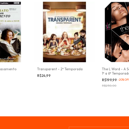
Casamento
Transparent - 2º Temporada
The L Word - A S
1ª a 6ª Temporad
R$24,99
R$199,99
-
20
%
OF
R$250,00