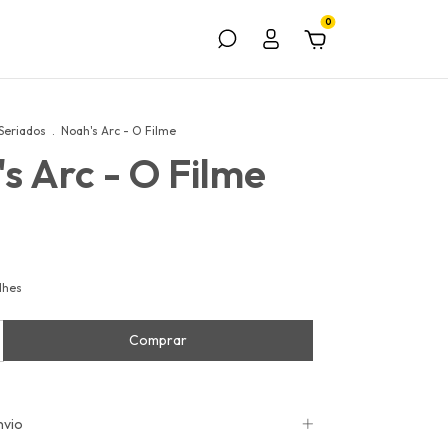
0
Seriados
.
Noah's Arc - O Filme
s Arc - O Filme
lhes
nvio