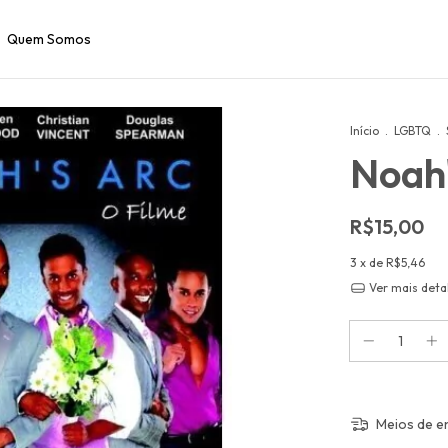
Quem Somos
Início
.
LGBTQ
.
Noah'
R$15,00
3
x de
R$5,46
Ver mais deta
Meios de e