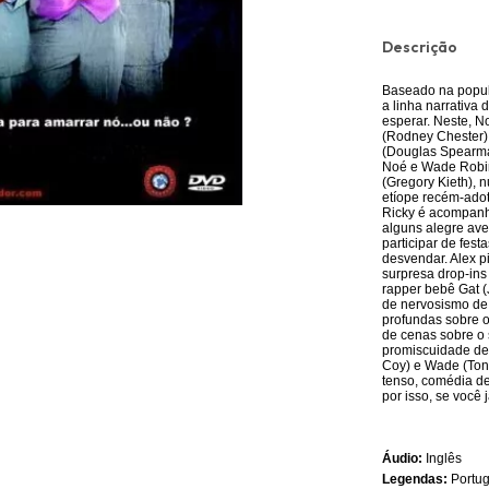
Descrição
Baseado na popula
a linha narrativa
esperar. Neste, N
(Rodney Chester),
(Douglas Spearman
Noé e Wade Robin
(Gregory Kieth), 
etíope recém-adot
Ricky é acompanh
alguns alegre ave
participar de fes
desvendar. Alex p
surpresa drop-ins
rapper bebê Gat 
de nervosismo de
profundas sobre o
de cenas sobre o 
promiscuidade de
Coy) e Wade (Tony
tenso, comédia de
por isso, se você 
Áudio:
Inglês
Legendas:
Portu