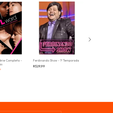
érie Completa -
Ferdinando Show - 1º Temporada
Ferdinando Show -
as
Temporada
R$29,99
F
R$99,99