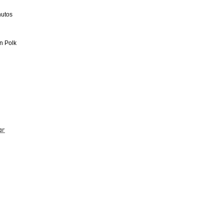
nutos
an Polk
ar