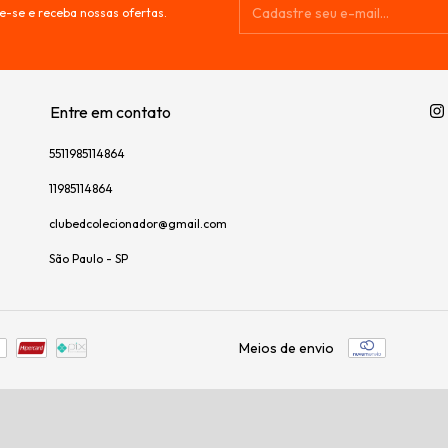
e-se e receba nossas ofertas.
Entre em contato
5511985114864
11985114864
clubedcolecionador@gmail.com
São Paulo - SP
Meios de envio