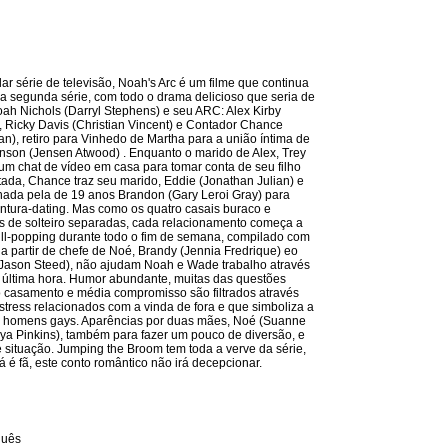
r série de televisão, Noah's Arc é um filme que continua
 da segunda série, com todo o drama delicioso que seria de
oah Nichols (Darryl Stephens) e seu ARC: Alex Kirby
 Ricky Davis (Christian Vincent) e Contador Chance
), retiro para Vinhedo de Martha para a união íntima de
son (Jensen Atwood) . Enquanto o marido de Alex, Trey
num chat de vídeo em casa para tomar conta de seu filho
ada, Chance traz seu marido, Eddie (Jonathan Julian) e
ada pela de 19 anos Brandon (Gary Leroi Gray) para
ntura-dating. Mas como os quatro casais buraco e
tas de solteiro separadas, cada relacionamento começa a
ill-popping durante todo o fim de semana, compilado com
 a partir de chefe de Noé, Brandy (Jennia Fredrique) eo
(Jason Steed), não ajudam Noah e Wade trabalho através
 última hora. Humor abundante, muitas das questões
 casamento e média compromisso são filtrados através
stress relacionados com a vinda de fora e que simboliza a
 homens gays. Aparências por duas mães, Noé (Suanne
a Pinkins), também para fazer um pouco de diversão, e
 situação. Jumping the Broom tem toda a verve da série,
já é fã, este conto romântico não irá decepcionar.
guês