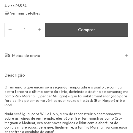
4
x de
R$5,54
Ver mais detalhes
Meios de envio
Descrição
O terremoto que encerrou a segunda temporada é o ponto de partida
desta terceira e última parte da série, definindo o destino de personagens
como Rick Marshall (Spencer Milligan) - que foi subitamente lançado para
fora da ilha pelo mesmo vórtice que trouxe o tio Jack (Ron Harper) até o
local.
Nada será igual para Will e Holly, além de reconstruir o acampamento
sobre as ruínas de um templo, eles vão enfrentar monstros como Cro-
Magnon e Medusa, explorar novas regiões e lidar com a abertura de
portais misteriosos. Será que, finalmente, a família Marshall vai conseguir
encontrar o caminho de casa?