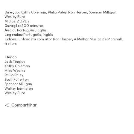
Direção:
Kathy Coleman, Philip Paley, Ron Harper, Spencer Milligan,
Wesley Eure
Mídias:
2 DVDs
Duração:
300 minutos
Áudio:
Português, Inglês
Legendas:
Português, Inglês
Extras:
Entrevista com ator Ron Harper; A Melhor Musica de Marshall;
trailers
Elenco
Jack Tingley
Kathy Coleman
Mike Westra
Philip Paley
Scott Fullerton
Spencer Milligan
Walker Edmiston
Wesley Eure
Compartilhar