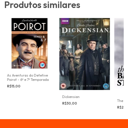
Produtos similares
As Aventuras do Detetive
Poirot - 6º e 7º Temporada
R$15,00
Dickensian
The Ba
R$30,00
R$25,