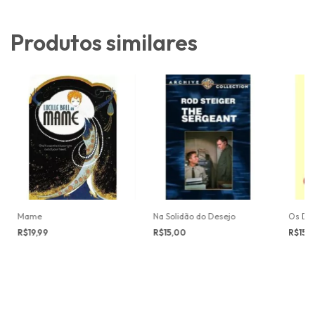
Produtos similares
Mame
Na Solidão do Desejo
Os Del
R$19,99
R$15,00
R$15,