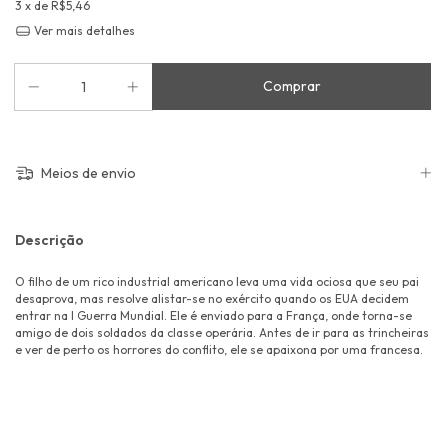
3
x de
R$5,46
Ver mais detalhes
Meios de envio
Descrição
O filho de um rico industrial americano leva uma vida ociosa que seu pai
desaprova, mas resolve alistar-se no exército quando os EUA decidem
entrar na I Guerra Mundial. Ele é enviado para a França, onde torna-se
amigo de dois soldados da classe operária. Antes de ir para as trincheiras
e ver de perto os horrores do conflito, ele se apaixona por uma francesa.