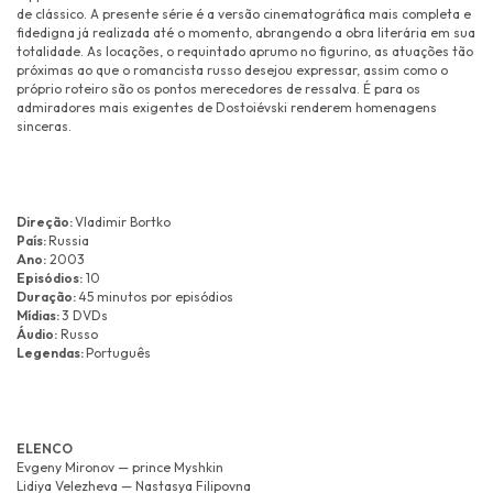
de clássico. A presente série é a versão cinematográfica mais completa e
fidedigna já realizada até o momento, abrangendo a obra literária em sua
totalidade. As locações, o requintado aprumo no figurino, as atuações tão
próximas ao que o romancista russo desejou expressar, assim como o
próprio roteiro são os pontos merecedores de ressalva. É para os
admiradores mais exigentes de Dostoiévski renderem homenagens
sinceras.
Direção:
Vladimir Bortko
País:
Russia
Ano:
2003
Episódios:
10
Duração:
45 minutos por episódios
Mídias:
3 DVDs
Áudio:
Russo
Legendas:
Português
ELENCO
Evgeny Mironov — prince Myshkin
Lidiya Velezheva — Nastasya Filipovna