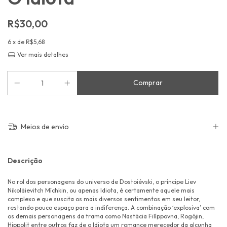
R$30,00
6
x de
R$5,68
Ver mais detalhes
Meios de envio
Descrição
No rol dos personagens do universo de Dostoiévski, o príncipe Liev
Nikoláievitch Míchkin, ou apenas Idiota, é certamente aquele mais
complexo e que suscita os mais diversos sentimentos em seu leitor,
restando pouco espaço para a indiferença. A combinação ‘explosiva’ com
os demais personagens da trama como Nastácia Filíppovna, Rogójin,
Hippolit entre outros faz de o Idiota um romance merecedor da alcunha