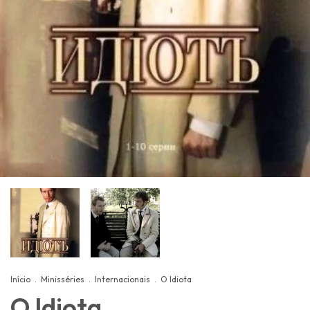
Início
.
Minisséries
.
Internacionais
.
O Idiota
O Idiota