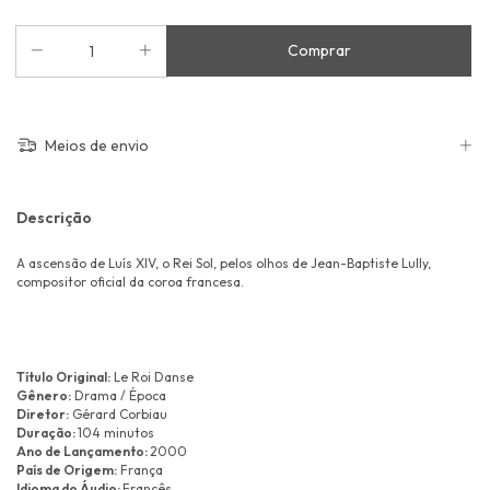
Meios de envio
Descrição
A ascensão de Luís XIV, o Rei Sol, pelos olhos de Jean-Baptiste Lully,
compositor oficial da coroa francesa.
Título Original:
Le Roi Danse
Gênero:
Drama / Época
Diretor:
Gérard Corbiau
Duração:
104 minutos
Ano de Lançamento:
2000
País de Origem:
França
Idioma do Áudio:
Francês