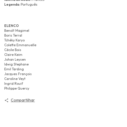
Legenda:
Português
ELENCO
Benoît Magimel
Boris Terral
Tchéky Karyo
Colette Emmanuelle
Cécile Bois
Claire Keim
Johan Leysen
Idwig Stephane
Emil Tarding
Jacques François
Caroline Veyt
Ingrid Rouif
Philippe Quercy
Compartilhar