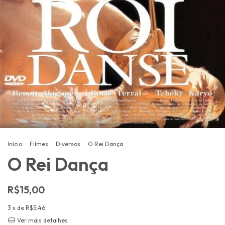
Início
.
Filmes
.
Diversos
.
O Rei Dança
O Rei Dança
R$15,00
3
x de
R$5,46
Ver mais detalhes