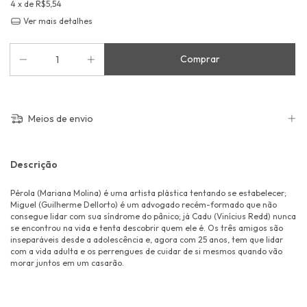
4
x de
R$5,54
Ver mais detalhes
Meios de envio
Descrição
Pérola (Mariana Molina) é uma artista plástica tentando se estabelecer;
Miguel (Guilherme Dellorto) é um advogado recém-formado que não
consegue lidar com sua síndrome do pânico; já Cadu (Vinícius Redd) nunca
se encontrou na vida e tenta descobrir quem ele é. Os três amigos são
inseparáveis desde a adolescência e, agora com 25 anos, tem que lidar
com a vida adulta e os perrengues de cuidar de si mesmos quando vão
morar juntos em um casarão.