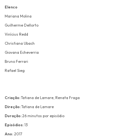
Elenco
Mariana Molina
Guilherme Dellorto
Vinícius Redd
Christiana Ubach
Giovana Echeverria
Bruno Ferrari
Rafael Sieg
Criação:
Tatiana de Lamare, Renata Fraga
Direção:
Tatiana de Lamare
Duração:
26 minutos por episódio
Episódios:
13
Ano:
2017