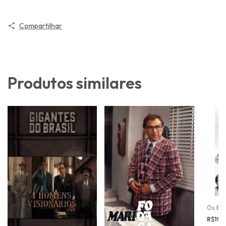
Compartilhar
Produtos similares
Os Exp
R$19,