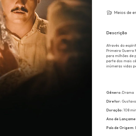
Meios de e
Descrição
Através do espíri
Primeira Guerra 
para milhões de p
parte dos mais c
inúmeras vidas po
Gênero:
Drama
Diretor:
Gustavo
Duração:
108 mi
Ano de Lançame
País de Origem
: