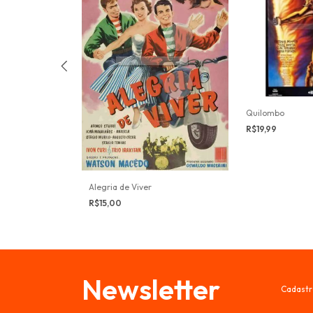
a Lima
Quilombo
R$19,99
Alegria de Viver
R$15,00
Newsletter
Cadastr