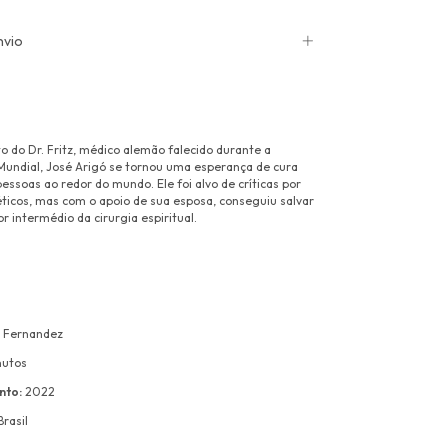
nvio
to do Dr. Fritz, médico alemão falecido durante a
Mundial, José Arigó se tornou uma esperança de cura
essoas ao redor do mundo. Ele foi alvo de críticas por
éticos, mas com o apoio de sua esposa, conseguiu salvar
r intermédio da cirurgia espiritual.
 Fernandez
nutos
nto:
2022
 Brasil