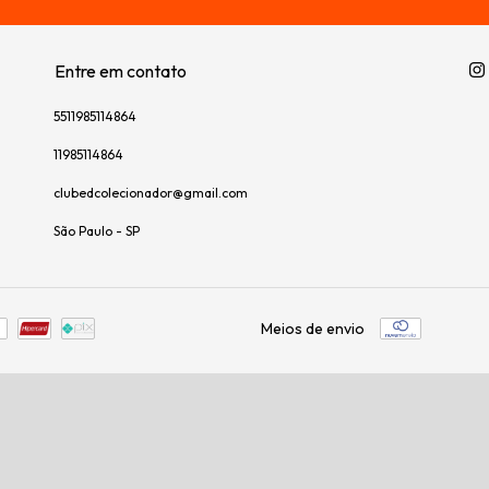
Entre em contato
5511985114864
11985114864
clubedcolecionador@gmail.com
São Paulo - SP
Meios de envio