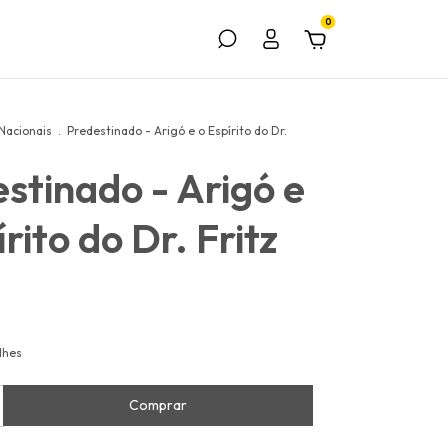
0
Nacionais
.
Predestinado - Arigó e o Espírito do Dr.
stinado - Arigó e
írito do Dr. Fritz
lhes