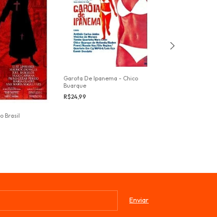
Garota De Ipanema - Chico
Buarque
R$24,99
o Brasil
As Delícias da V
R$15,00