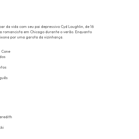
ar da vida com seu pai depressivo Cyd Loughlin, de 16
 tia romancista em Chicago durante o verão. Enquanto
aixona por uma garota da vizinhança.
n Cone
dos
utos
guês
eredith
ki