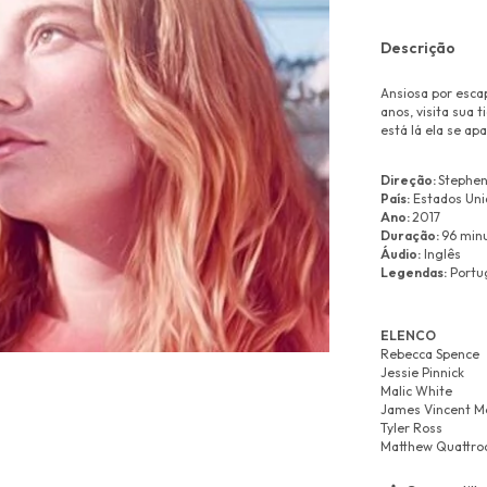
Descrição
Ansiosa por escap
anos, visita sua
está lá ela se ap
Direção:
Stephe
País:
Estados Uni
Ano:
2017
Duração:
96 min
Áudio:
Inglês
Legendas:
Portu
ELENCO
Rebecca Spence
Jessie Pinnick
Malic White
James Vincent M
Tyler Ross
Matthew Quattroc