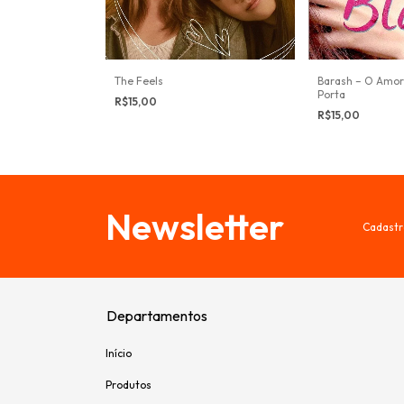
 Nanette
The Feels
Barash – O Amor
Porta
R$15,00
R$15,00
Newsletter
Cadastr
Departamentos
Início
Produtos