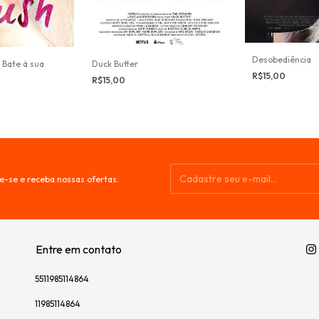
Desobediência
Duck Butter
 Bate à sua
R$15,00
R$15,00
e-se e receba nossas ofertas.
Entre em contato
5511985114864
11985114864