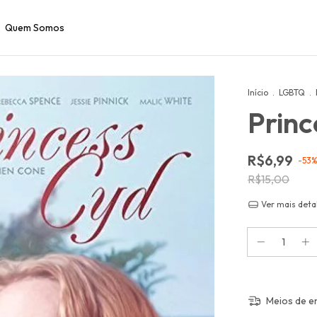
Quem Somos
Início
.
LGBTQ
.
Princ
R$6,99
-
53
R$15,00
Ver mais deta
Meios de e