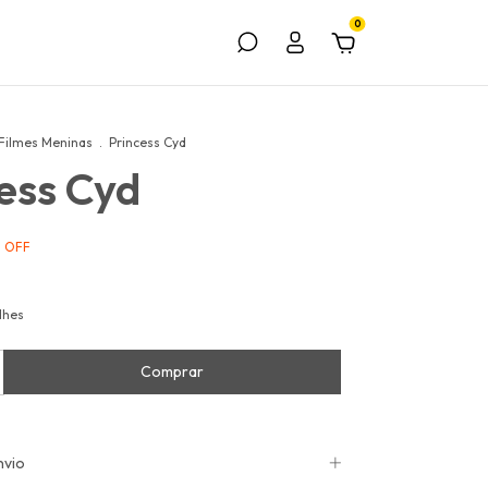
0
Filmes Meninas
.
Princess Cyd
ess Cyd
%
OFF
lhes
nvio