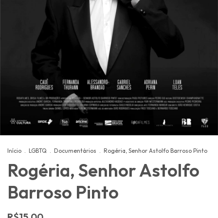
Início
.
LGBTQ
.
Documentários
.
Rogéria, Senhor Astolfo Barroso Pinto
Rogéria, Senhor Astolfo
Barroso Pinto
R$15,00