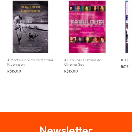
A Morte e a Vida de Marsha
A Fabulosa História do
101 Ga
P. Johnson
Cinema Gay
R$15,
R$15,00
R$15,00
Newsletter