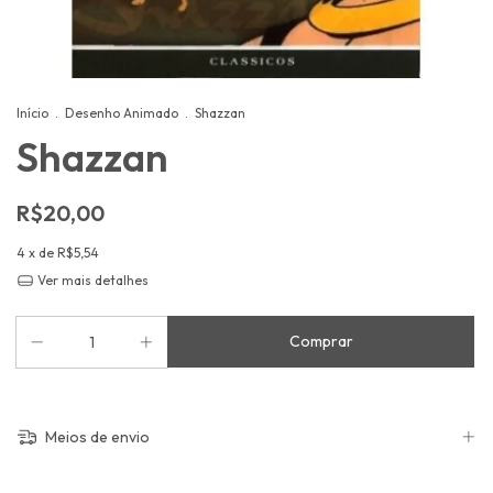
Início
.
Desenho Animado
.
Shazzan
Shazzan
R$20,00
4
x de
R$5,54
Ver mais detalhes
Meios de envio