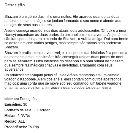
Descrição
Shazam é um gênio das mil e uma noites. Ele aparece quando as duas
partes de um anel mágico se juntam formando o seu nome e atende aos
desejos de seus possuidores.
A série começa quando, nos dias atuais, dois adolescentes (Chuck e a irmã
Nancy) encontram as duas partes de um anel em uma caverna. Ao juntá-las,
são transportados para o mundo de Shazam, a Arábia antiga. Daí para frente
se defrontam com vários perigos, mas sempre são salvos pelo poderoso
Shazam.
Shazam é praticamente invencível, e o suspense das histórias fica por conta
do momento em que os irmãos irão conseguir unir as duas partes do anel
para se salvarem. Outro interesse do desenho é o bom humor de Shazam,
que sempre faz mágicas criativas e divertidas, arrasando com seus
adversários.
Os adolescentes viajam pelos céus da Arábia montados em um camelo
voador, o Kaboobie. Além dos anéis, eles contam com outros apetrechos
mágicos: uma corda que se move sob seu comando, um tapete voador e
uma manta que os tornam invisíveis quando cobertos pela mesma.
Idiomas:
Português
Episódios:
30
Formato de Tela:
Fullscreen
Mídias:
2 DVDs
Região:
ALL
Procedência:
TV-Rip