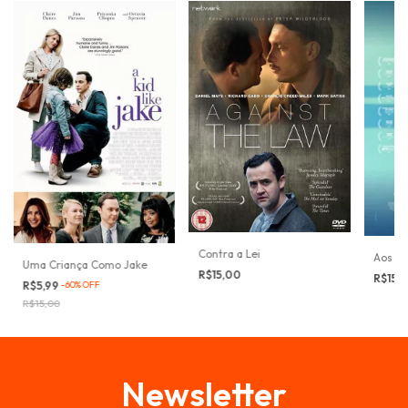
Contra a Lei
Aos Te
Uma Criança Como Jake
R$15,00
R$15,
R$5,99
-
60
%
OFF
R$15,00
Newsletter