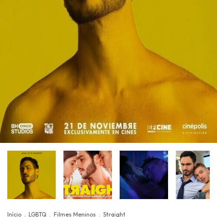
Início
.
LGBTQ
.
Filmes Meninos
.
Straight