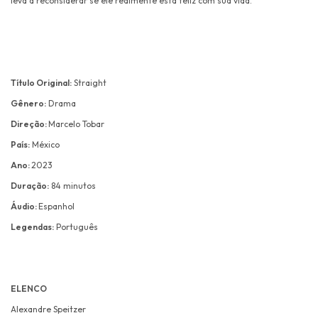
leva a reconsiderar se ele realmente está feliz com sua vida.
Título Original:
Straight
Gênero:
Drama
Direção:
Marcelo Tobar
País:
México
Ano:
2023
Duração:
84 minutos
Áudio:
Espanhol
Legendas:
Português
ELENCO
Alexandre Speitzer