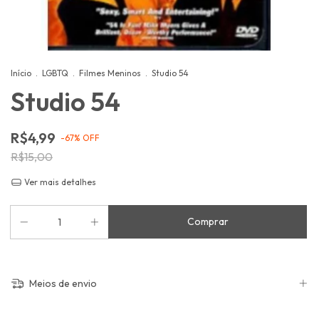
Início
.
LGBTQ
.
Filmes Meninos
.
Studio 54
Studio 54
R$4,99
-
67
%
OFF
R$15,00
Ver mais detalhes
Meios de envio