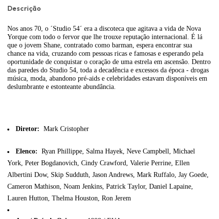
Descrição
Nos anos 70, o ´Studio 54´ era a discoteca que agitava a vida de Nova
Yorque com todo o fervor que lhe trouxe reputação internacional. É lá
que o jovem Shane, contratado como barman, espera encontrar sua
chance na vida, cruzando com pessoas ricas e famosas e esperando pela
oportunidade de conquistar o coração de uma estrela em ascensão. Dentro
das paredes do Studio 54, toda a decadência e excessos da época - drogas
música, moda, abandono pré-aids e celebridades estavam disponíveis em
deslumbrante e estonteante abundância.
Diretor:
Mark Cristopher
Elenco:
Ryan Phillippe, Salma Hayek, Neve Campbell, Michael
York, Peter Bogdanovich, Cindy Crawford, Valerie Perrine, Ellen
Albertini Dow, Skip Sudduth, Jason Andrews, Mark Ruffalo, Jay Goede,
Cameron Mathison, Noam Jenkins, Patrick Taylor, Daniel Lapaine,
Lauren Hutton, Thelma Houston, Ron Jerem