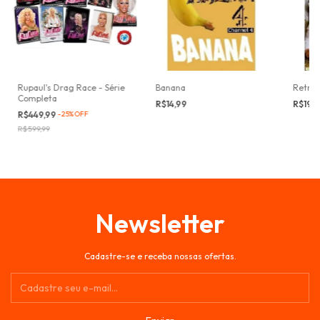
Rupaul's Drag Race - Série
Banana
Retra
Completa
R$14,99
R$19,
R$449,99
-
25
%
OFF
R$599,99
Newsletter
Cadastre-se e receba nossas ofertas.