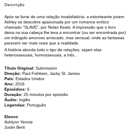
Descrição
Após se livrar de uma relação insatisfatória, a estonteante jovem
Ashley se descobre apaixonada por um romance erótico
chamado "SLAVE", por Nolan Keats. A impressão que o livro
deixa na sua cabeça lhe leva a encontrar (ou ser encontrada por)
um triângulo amoroso arriscado, mas sensual, onde as fantasias
parecem ser mais reais que a realidade.
A história aborda todo o tipo de relações, sejam elas
heterossexuais, homossexuais, a três...
Título Original:
Submission
Direção:
Paul Fishbein, Jacky St. James
País:
Estados Unidos
Ano:
2016
Episódios:
6
Duração:
25 minutos por episódio
Áudio:
Inglês
Legendas:
Português
Elenco
Ashlynn Yennie
Justin Berti