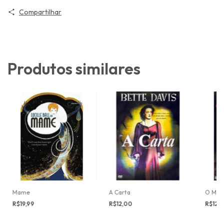
Compartilhar
Produtos similares
Mame
A Carta
O Mila
R$19,99
R$12,00
R$12,