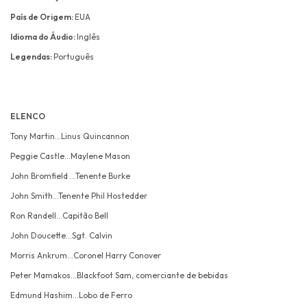
País de Origem:
EUA
Idioma do Áudio:
Inglês
Legendas:
Português
ELENCO
Tony Martin...Linus Quincannon
Peggie Castle...Maylene Mason
John Bromfield ...Tenente Burke
John Smith...Tenente Phil Hostedder
Ron Randell...Capitão Bell
John Doucette...Sgt. Calvin
Morris Ankrum...Coronel Harry Conover
Peter Mamakos...Blackfoot Sam, comerciante de bebidas
Edmund Hashim...Lobo de Ferro