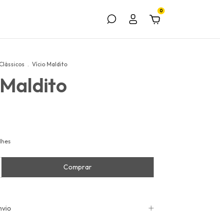
0
Clássicos
.
Vício Maldito
 Maldito
lhes
nvio