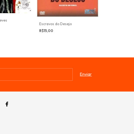
leves
Escravos do Desejo
Quanto Mais Qu
R$15,00
R$12,00