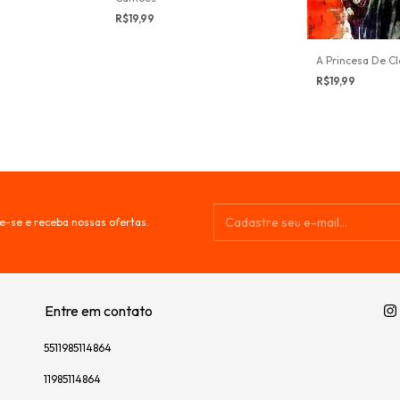
R$19,99
A Princesa De C
R$19,99
e-se e receba nossas ofertas.
Entre em contato
5511985114864
11985114864