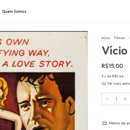
Quem Somos
Início
.
Filmes
.
Vício
R$15,00
3
x de
R$5,46
Ver mais deta
Meios de e