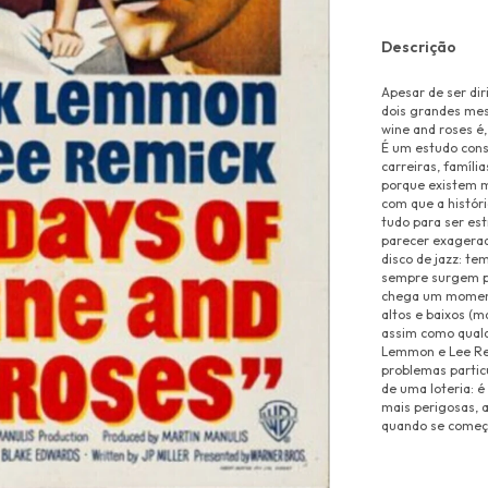
Descrição
Apesar de ser di
dois grandes mes
wine and roses é
É um estudo cons
carreiras, famíli
porque existem m
com que a histór
tudo para ser es
parecer exagerad
disco de jazz: t
sempre surgem pa
chega um moment
altos e baixos (ma
assim como qualq
Lemmon e Lee Rem
problemas partic
de uma loteria: é
mais perigosas, 
quando se começ