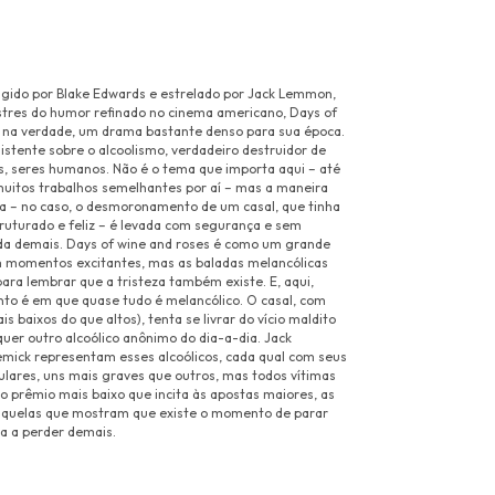
rigido por Blake Edwards e estrelado por Jack Lemmon,
tres do humor refinado no cinema americano, Days of
, na verdade, um drama bastante denso para sua época.
istente sobre o alcoolismo, verdadeiro destruidor de
as, seres humanos. Não é o tema que importa aqui – até
uitos trabalhos semelhantes por aí – mas a maneira
ia – no caso, o desmoronamento de um casal, que tinha
truturado e feliz – é levada com segurança e sem
a demais. Days of wine and roses é como um grande
em momentos excitantes, mas as baladas melancólicas
ra lembrar que a tristeza também existe. E, aqui,
o é em que quase tudo é melancólico. O casal, com
is baixos do que altos), tenta se livrar do vício maldito
uer outro alcoólico anônimo do dia-a-dia. Jack
ick representam esses alcoólicos, cada qual com seus
ulares, uns mais graves que outros, mas todos vítimas
 o prêmio mais baixo que incita às apostas maiores, as
aquelas que mostram que existe o momento de parar
a a perder demais.