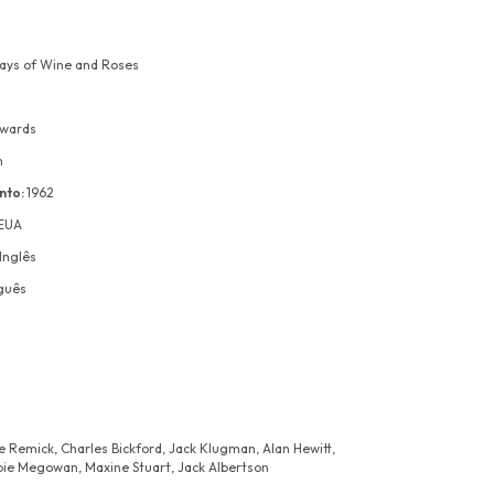
ays of Wine and Roses
dwards
n
nto:
1962
EUA
Inglês
guês
 Remick, Charles Bickford, Jack Klugman, Alan Hewitt,
ie Megowan, Maxine Stuart, Jack Albertson