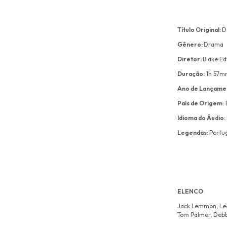
Título Original:
D
Gênero:
Drama
Diretor:
Blake E
Duração:
1h 57m
Ano de Lançame
País de Origem:
Idioma do Áudio:
Legendas:
Portu
ELENCO
Jack Lemmon, Lee
Tom Palmer, Debb