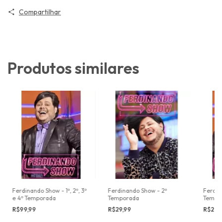
Compartilhar
Produtos similares
Ferdinando Show - 1º, 2º, 3º
Ferdinando Show - 2º
Ferdin
e 4º Temporada
Temporada
Tempo
R$99,99
R$29,99
R$29,