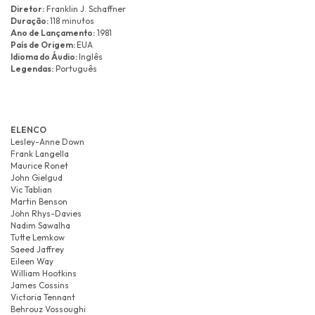
Diretor:
Franklin J. Schaffner
Duração:
118 minutos
Ano de Lançamento:
1981
País de Origem:
EUA
Idioma do Áudio:
Inglês
Legendas:
Português
ELENCO
Lesley-Anne Down
Frank Langella
Maurice Ronet
John Gielgud
Vic Tablian
Martin Benson
John Rhys-Davies
Nadim Sawalha
Tutte Lemkow
Saeed Jaffrey
Eileen Way
William Hootkins
James Cossins
Victoria Tennant
Behrouz Vossoughi