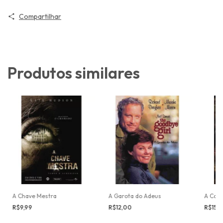
Compartilhar
Produtos similares
A Chave Mestra
A Garota do Adeus
A Coro
R$9,99
R$12,00
R$15,