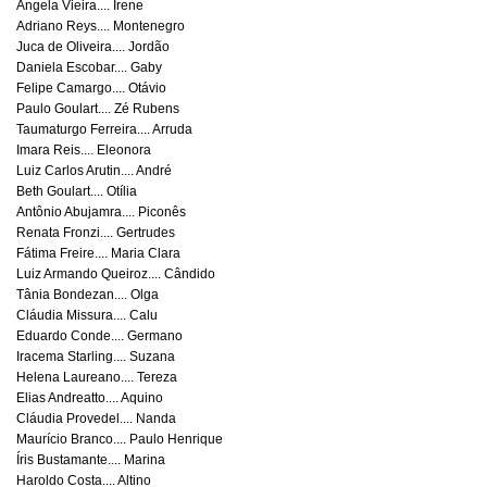
Ângela Vieira.... Irene
Adriano Reys.... Montenegro
Juca de Oliveira.... Jordão
Daniela Escobar.... Gaby
Felipe Camargo.... Otávio
Paulo Goulart.... Zé Rubens
Taumaturgo Ferreira.... Arruda
Imara Reis.... Eleonora
Luiz Carlos Arutin.... André
Beth Goulart.... Otília
Antônio Abujamra.... Piconês
Renata Fronzi.... Gertrudes
Fátima Freire.... Maria Clara
Luiz Armando Queiroz.... Cândido
Tânia Bondezan.... Olga
Cláudia Missura.... Calu
Eduardo Conde.... Germano
Iracema Starling.... Suzana
Helena Laureano.... Tereza
Elias Andreatto.... Aquino
Cláudia Provedel.... Nanda
Maurício Branco.... Paulo Henrique
Íris Bustamante.... Marina
Haroldo Costa.... Altino