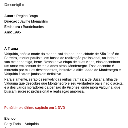
Descrição
Autor :
Regina Braga
Direção :
Jayme Monjardim
Emissora :
Bandeirantes
Ano:
1995
A Trama
Valquíria, após a morte do marido, sai da pequena cidade de São José do
Barreiro, interior paulista, em busca de realização profissional, ao lado de
sua melhor amiga, Irene. Nessa nova etapa de suas vidas, elas encontram
um amor em comum de trinta anos atrás, Montenegro. Esse encontro é
marcado por muitos desencontros, inclusive a dificuldade de Montenegro e
Valquíria ficarem juntos em definitivo.
Paralelamente, serão desenvolvidas outras tramas: a de Suzana, filha de
Valquíria que descobre que Montenegro é seu verdadeiro pai e não o aceita;
e a dos vários moradores da pensão do Piconês, onde mora Valquíria, que
buscam sucesso profissional e realização amorosa.
Penúltimo e último capítulo em 1 DVD
Elenco
Betty Faria.... Valquíria