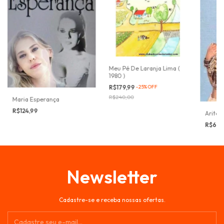
Meu Pé De Laranja Lima (
1980 )
R$179,99
-
25
%
OFF
R$240,00
Maria Esperança
R$124,99
Aritan
R$69,
Newsletter
Cadastre-se e receba nossas ofertas.