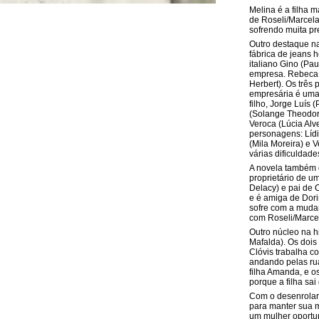
Melina é a filha 
de Roseli/Marcela
sofrendo muita p
Outro destaque na
fábrica de jeans 
italiano Gino (Pa
empresa. Rebeca 
Herbert). Os três
empresária é uma 
filho, Jorge Luís
(Solange Theodor
Veroca (Lúcia Alv
personagens: Lídi
(Mila Moreira) e 
várias dificuldad
A novela também co
proprietário de u
Delacy) e pai de 
e é amiga de Dor
sofre com a muda
com Roseli/Marce
Outro núcleo na hi
Mafalda). Os dois
Clóvis trabalha c
andando pelas ru
filha Amanda, e o
porque a filha sai
Com o desenrolar 
para manter sua m
um mulher oportuni