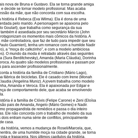
mais nova de Bruna e Gustavo. Ela se torna grande amiga
 e decide se tornar modelo profissional. Mas acaba
ressão da mãe, que não concorda com sua escolha.
 história é Rebeca (Eva Wilma). Ela é dona de uma
herdada pelo marido. A personagem se apaixona pelo
ulo Goulart), que trabalha como segurança da sua
também é assediada por seu secretário Márcio (John
 protagonizam os momentos mais cômicos da história. A
mãe controladora, que faz de tudo para impedir que seu
 (Paulo Guarnieri), tenha um romance com a humilde Nadir
o), a “moça do cafezinho”, e com a modelo ambiciosa
es). O mundo da moda é retratado através das seguintes
a (Sura Berditchevsky), Amanda (Maria Cláudia), Dorinha
Veroca. As quatro são modelos profissionais e passam por
es para ascender profissionalmente.
nta a história da família de Cristiano (Mário Lago),
ma fábrica de bicicletas. Ele é casado com Irene (Monah
Claudia (Angelina Muniz). A jovem trabalha como modelo
inha, Amanda e Veroca. Ela é apaixonada por Edgar e
nça de comportamento dele, que acaba se envolvendo
la.
stória é a família de Clóvis (Felipe Carone) e Zeni (Eloísa
 são pais de Amanda, Angelo (Mário Gomes) e Nadir.
omo propagandista de remédios e passa o dia inteiro
as. Ele não concorda com o trabalho de modelo da sua
s dois entram numa série de conflitos, principalmente
 de casa.
da história, vemos a mudança de Roseli/Marcela, que,
entira, de uma humilde moça na cidade grande, se torna
sta e trapaceira. Nos últimos capítulos da história,