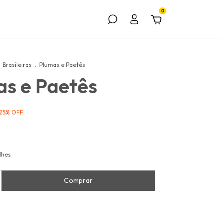
0
Brasileiras
.
Plumas e Paetês
s e Paetês
25
%
OFF
lhes