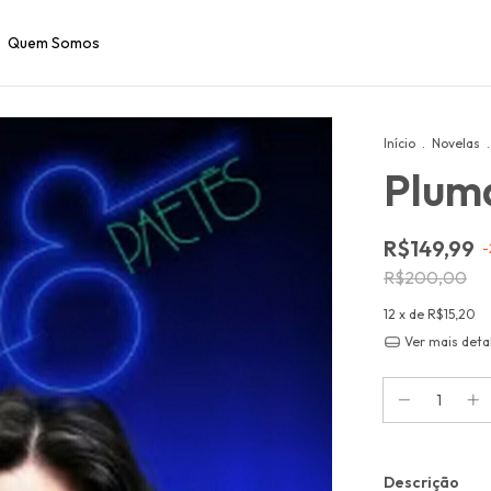
Quem Somos
Início
.
Novelas
.
Pluma
R$149,99
-
R$200,00
12
x de
R$15,20
Ver mais deta
Descrição