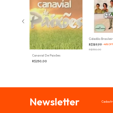
Cidadão Brasilei
R$189,99
-
46
%
OF
R$350,00
Canavial De Paixões
o
R$250,00
Newsletter
Cadastr