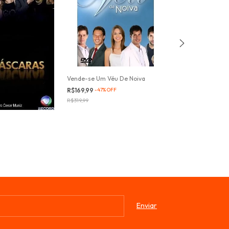
Vende-se Um Véu De Noiva
R$169,99
-
47
%
OFF
R$319,99
Renascer
R$350,00