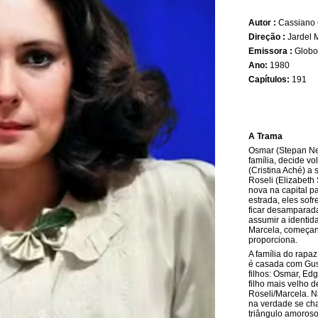
Autor :
Cassiano
Direção :
Jardel 
Emissora :
Globo
Ano:
1980
Capítulos:
191
A Trama
Osmar (Stepan Ne
família, decide vo
(Cristina Aché) a
Roseli (Elizabeth
nova na capital p
estrada, eles sof
ficar desamparad
assumir a identi
Marcela, começand
proporciona.
A família do rapa
é casada com Gus
filhos: Osmar, Ed
filho mais velho 
Roseli/Marcela. N
na verdade se ch
triângulo amoroso,