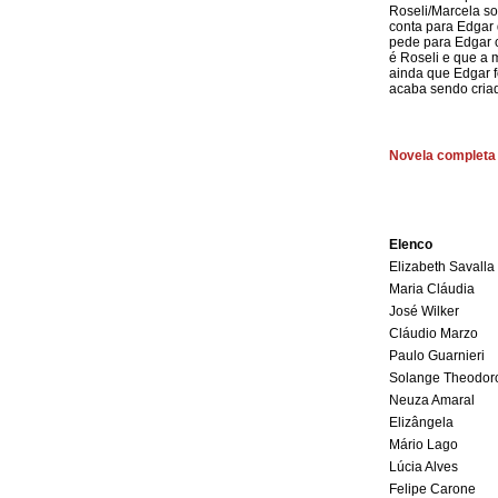
Roseli/Marcela so
conta para Edgar 
pede para Edgar 
é Roseli e que a 
ainda que Edgar fo
acaba sendo criad
Novela completa -
Elenco
Elizabeth Savalla
Maria Cláudia
José Wilker
Cláudio Marzo
Paulo Guarnieri
Solange Theodor
Neuza Amaral
Elizângela
Mário Lago
Lúcia Alves
Felipe Carone