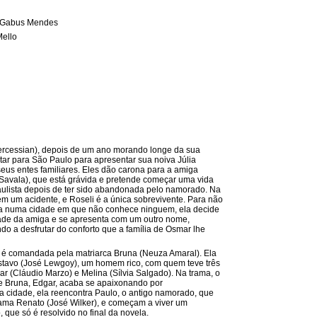
 Gabus Mendes
Mello
rcessian), depois de um ano morando longe da sua
ltar para São Paulo para apresentar sua noiva Júlia
 seus entes familiares. Eles dão carona para a amiga
 Savala), que está grávida e pretende começar uma vida
aulista depois de ter sido abandonada pelo namorado. Na
rem um acidente, e Roseli é a única sobrevivente. Para não
a numa cidade em que não conhece ninguem, ela decide
dade da amiga e se apresenta com um outro nome,
o a desfrutar do conforto que a família de Osmar lhe
z é comandada pela matriarca Bruna (Neuza Amaral). Ela
tavo (José Lewgoy), um homem rico, com quem teve três
gar (Cláudio Marzo) e Melina (Sílvia Salgado). Na trama, o
de Bruna, Edgar, acaba se apaixonando por
a cidade, ela reencontra Paulo, o antigo namorado, que
ama Renato (José Wilker), e começam a viver um
 que só é resolvido no final da novela.