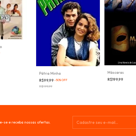
ro
F
Máscaras
Pátria Minha
R$199,99
R$99,99
-
50
%
OFF
R$199,99
e-se e receba nossas ofertas.