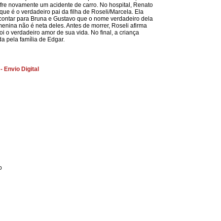
fre novamente um acidente de carro. No hospital, Renato
que é o verdadeiro pai da filha de Roseli/Marcela. Ela
contar para Bruna e Gustavo que o nome verdadeiro dela
menina não é neta deles. Antes de morrer, Roseli afirma
i o verdadeiro amor de sua vida. No final, a criança
a pela família de Edgar.
 Envio Digital
o