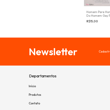
Amar
Homem Para Ho
Do Homem Gay P
Amor
R$15,00
Newsletter
Cadastr
Departamentos
Início
Produtos
Contato