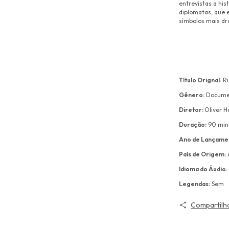
entrevistas a his
diplomatas, que 
símbolos mais dr
Título Orignal:
Ri
Gênero:
Docume
Diretor:
Oliver 
Duração:
90 min
Ano de Lançame
País de Origem:
Idioma do Áudio:
Legendas:
Sem
Compartilh