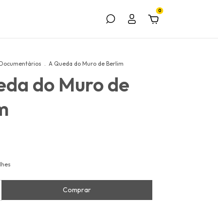
0
Documentários
.
A Queda do Muro de Berlim
eda do Muro de
m
lhes