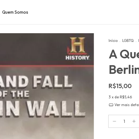
Quem Somos
Início
.
LGBTQ
.
A Qu
Berli
R$15,00
3
x de
R$5,46
Ver mais deta