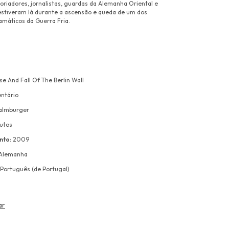
toriadores, jornalistas, guardas da Alemanha Oriental e
estiveram lá durante a ascensão e queda de um dos
amáticos da Guerra Fria.
se And Fall Of The Berlin Wall
ntário
Halmburger
utos
nto:
2009
Alemanha
Português (de Portugal)
ar