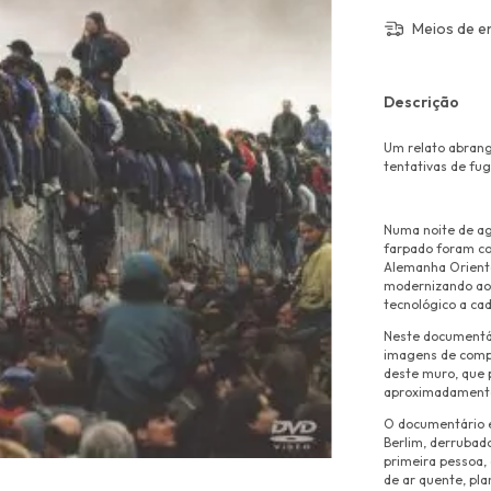
Meios de e
Descrição
Um relato abrang
tentativas de fu
Numa noite de ag
farpado foram co
Alemanha Orienta
modernizando ao 
tecnológico a cad
Neste documentár
imagens de compu
deste muro, que 
aproximadamente 
O documentário e
Berlim, derrubado
primeira pessoa, 
de ar quente, pla