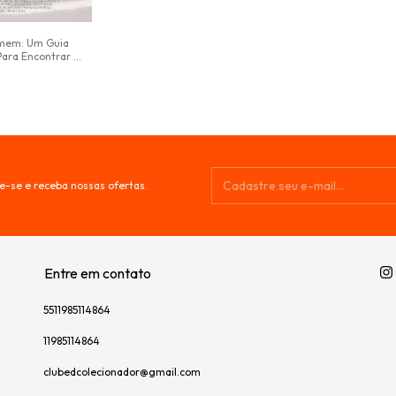
mem: Um Guia
ara Encontrar o
e-se e receba nossas ofertas.
Entre em contato
5511985114864
11985114864
clubedcolecionador@gmail.com