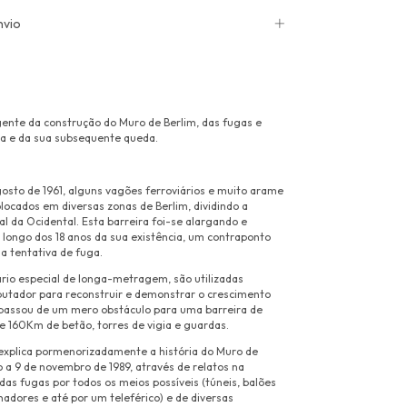
nvio
ente da construção do Muro de Berlim, das fugas e
ga e da sua subsequente queda.
osto de 1961, alguns vagões ferroviários e muito arame
locados em diversas zonas de Berlim, dividindo a
l da Ocidental. Esta barreira foi-se alargando e
longo dos 18 anos da sua existência, um contraponto
a tentativa de fuga.
io especial de longa-metragem, são utilizadas
tador para reconstruir e demonstrar o crescimento
passou de um mero obstáculo para uma barreira de
160Km de betão, torres de vigia e guardas.
xplica pormenorizadamente a história do Muro de
 a 9 de novembro de 1989, através de relatos na
das fugas por todos os meios possíveis (túneis, balões
nadores e até por um teleférico) e de diversas