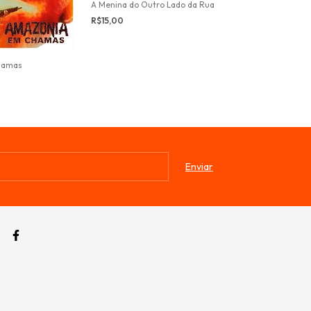
A Menina do Outro Lado da Rua
A Coroa Partida
R$15,00
R$15,00
hamas