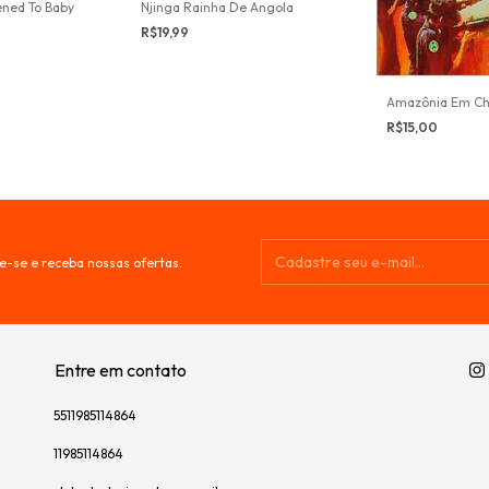
ned To Baby
Njinga Rainha De Angola
R$19,99
Amazônia Em C
R$15,00
e-se e receba nossas ofertas.
Entre em contato
5511985114864
11985114864