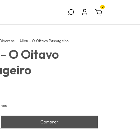
0
Diversos
.
Alien - O Oitavo Passageiro
 - O Oitavo
ageiro
lhes