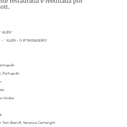
nte restaurada e reeditada por
ott.
‘ ALIEN ‘
 - ‘ ALIEN – O 8° PASSAGEIRO ‘
Português
s, Português
n
ido
s Unidos
s:
r
,
Tom Skerritt
,
Veronica Cartwright